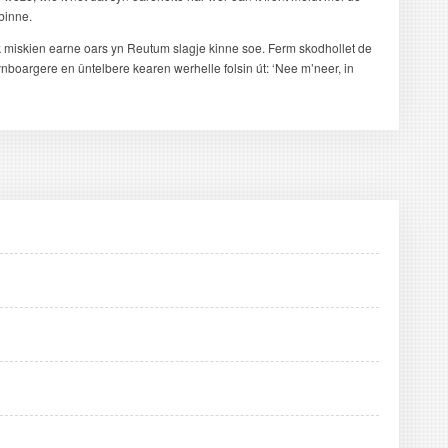
binne.
ft ik miskien earne oars yn Reutum slagje kinne soe. Ferm skodhollet de
 ynboargere en ûntelbere kearen werhelle folsin út: ‘Nee m’neer, in