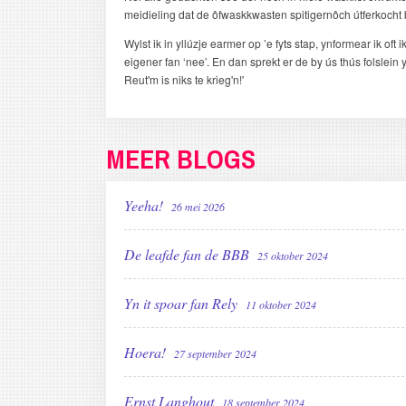
meidieling dat de ôfwaskkwasten spitigernôch útferkocht 
Wylst ik in yllúzje earmer op ’e fyts stap, ynformear ik o
eigener fan ‘nee’. En dan sprekt er de by ús thús folslein
Reut'm is niks te krieg'n!'
MEER BLOGS
Yeeha!
26 mei 2026
De leafde fan de BBB
25 oktober 2024
Yn it spoar fan Rely
11 oktober 2024
Hoera!
27 september 2024
Ernst Langhout
18 september 2024