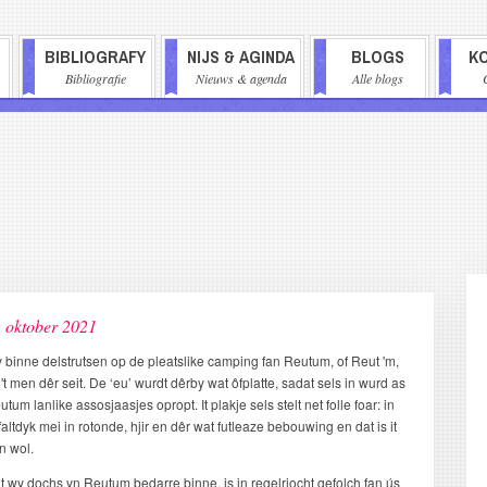
BIBLIOGRAFY
NIJS & AGINDA
BLOGS
K
AVIGATIE
Bibliografie
Nieuws & agenda
Alle blogs
 oktober 2021
 binne delstrutsen op de pleatslike camping fan Reutum, of Reut 'm,
 't men dêr seit. De ‘eu’ wurdt dêrby wat ôfplatte, sadat sels in wurd as
utum lanlike assosjaasjes opropt. It plakje sels stelt net folle foar: in
faltdyk mei in rotonde, hjir en dêr wat futleaze bebouwing en dat is it
n wol.
t wy dochs yn Reutum bedarre binne, is in regelrjocht gefolch fan ús