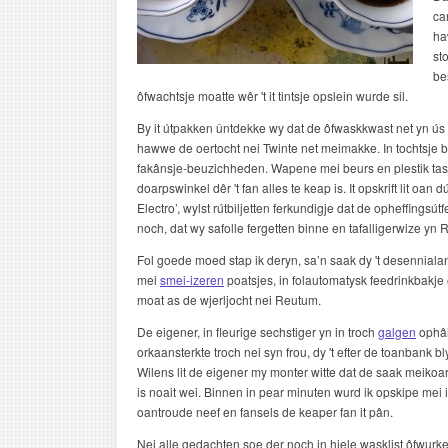
ca
ha
st
be
ôfwachtsje moatte wêr 't it tintsje opslein wurde sil.
By it útpakken ûntdekke wy dat de ôfwaskkwast net yn ús 
hawwe de oertocht nei Twinte net meimakke. In tochtsje b
fakânsje-beuzichheden. Wapene mei beurs en plestik taske 
doarpswinkel dêr 't fan alles te keap is. It opskrift lit oa
Electro’, wylst rútbiljetten ferkundigje dat de opheffingsú
noch, dat wy safolle fergetten binne en tafalligerwize yn
Fol goede moed stap ik deryn, sa’n saak dy 't desenniala
mei
smei-izeren
poatsjes, in folautomatysk feedrinkbakje of
moat as de wjerljocht nei Reutum.
De eigener, in fleurige sechstiger yn in troch
galgen
ophâl
orkaansterkte troch nei syn frou, dy 't efter de toanbank b
Wilens lit de eigener my monter witte dat de saak meikoar
is noait wei. Binnen in pear minuten wurd ik opskipe mei i
oantroude neef en fansels de keaper fan it pân.
Nei alle gedachten soe der noch in hiele wasklist ôfwurke 