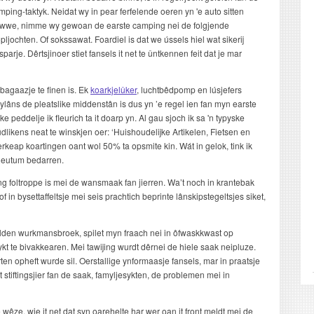
mping-taktyk. Neidat wy in pear ferfelende oeren yn 'e auto sitten
wwe, nimme wy gewoan de earste camping nei de folgjende
opljochten. Of sokssawat. Foardiel is dat we ússels hiel wat sikerij
sparje. Dêrtsjinoer stiet fansels it net te ûntkennen feit dat je mar
bagaazje te finen is. Ek
koarkjelûker
, luchtbêdpomp en lúsjefers
ylâns de pleatslike middenstân is dus yn ’e regel ien fan myn earste
peddelje ik fleurich ta it doarp yn. Al gau sjoch ik sa 'n typyske
n dúdlikens neat te winskjen oer: ‘Huishoudelijke Artikelen, Fietsen en
tferkeap koartingen oant wol 50% ta opsmite kin. Wát in gelok, tink ik
 Reutum bedarren.
ng foltroppe is mei de wansmaak fan jierren. Wa’t noch in krantebak
 in bysettaffeltsje mei seis prachtich beprinte lânskipstegeltsjes siket,
den wurkmansbroek, spilet myn fraach nei in ôfwaskkwast op
lykt te bivakkearen. Mei tawijing wurdt dêrnei de hiele saak neipluze.
ten opheft wurde sil. Oerstallige ynformaasje fansels, mar in praatsje
t stiftingsjier fan de saak, famyljesykten, de problemen mei in
wêze, wie it net dat syn oarehelte har wer oan it front meldt mei de