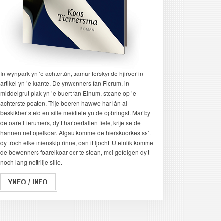
In wynpark yn ’e achtertún, samar ferskynde hjiroer in
artikel yn ’e krante. De ynwenners fan Fierum, in
middelgrut plak yn ’e buert fan Einum, steane op ’e
achterste poaten. Trije boeren hawwe har lân al
beskikber steld en sille meidiele yn de opbringst. Mar by
de oare Fierumers, dy’t har oerfallen fiele, krije se de
hannen net opelkoar. Algau komme de hierskuorkes sa’t
dy troch elke mienskip rinne, oan it ljocht. Uteinlik komme
de bewenners foarelkoar oer te stean, mei gefolgen dy’t
noch lang neitrilje sille.
YNFO / INFO