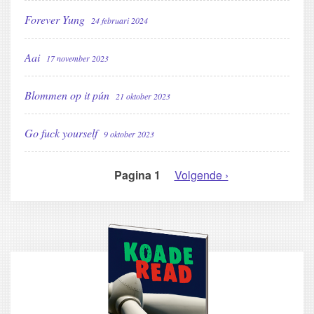
Forever Yung
24 februari 2024
Aai
17 november 2023
Blommen op it pún
21 oktober 2023
Go fuck yourself
9 oktober 2023
Pagina 1
Volgende
Volgende ›
PAGINERING
pagina