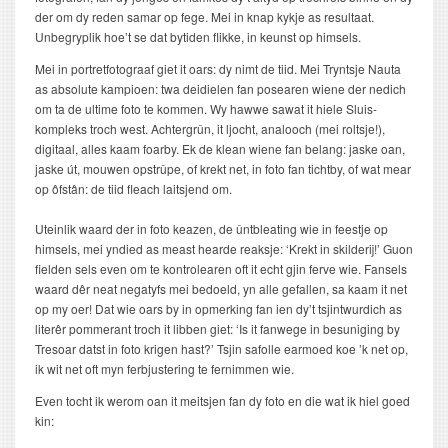
der om dy reden samar op fege. Mei in knap kykje as resultaat.
Unbegryplik hoe’t se dat bytiden flikke, in keunst op himsels.
Mei in portretfotograaf giet it oars: dy nimt de tiid. Mei Tryntsje Nauta
as absolute kampioen: twa deidielen fan posearen wiene der nedich
om ta de ultime foto te kommen. Wy hawwe sawat it hiele Sluis-
kompleks troch west. Achtergrûn, it ljocht, analooch (mei roltsje!),
digitaal, alles kaam foarby. Ek de klean wiene fan belang: jaske oan,
jaske út, mouwen opstrûpe, of krekt net, in foto fan tichtby, of wat mear
op ôfstân: de tiid fleach laitsjend om.
Uteinlik waard der in foto keazen, de ûntbleating wie in feestje op
himsels, mei yndied as meast hearde reaksje: ‘Krekt in skilderij!’ Guon
fielden sels even om te kontrolearen oft it echt gjin ferve wie. Fansels
waard dêr neat negatyfs mei bedoeld, yn alle gefallen, sa kaam it net
op my oer! Dat wie oars by in opmerking fan ien dy’t tsjintwurdich as
literêr pommerant troch it libben giet: ‘Is it fanwege in besuniging by
Tresoar datst in foto krigen hast?’ Tsjin safolle earmoed koe ’k net op,
ik wit net oft myn ferbjustering te fernimmen wie.
Even tocht ik werom oan it meitsjen fan dy foto en die wat ik hiel goed
kin: