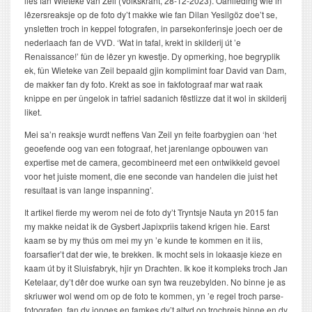
lies fan Wieteke van Zeil (Volkskrant, 28-12-2023). Oanlieding wie in
lêzersreaksje op de foto dy’t makke wie fan Dilan Yesilgöz doe’t se,
ynsletten troch in keppel fotografen, in parsekonferinsje joech oer de
nederlaach fan de VVD. ‘Wat in tafal, krekt in skilderij út ’e
Renaissance!’ fûn de lêzer yn kwestje. Dy opmerking, hoe begryplik
ek, fûn Wieteke van Zeil bepaald gjin komplimint foar David van Dam,
de makker fan dy foto. Krekt as soe in fakfotograaf mar wat raak
knippe en per ûngelok in tafriel sadanich fêstlizze dat it wol in skilderij
liket.
Mei sa’n reaksje wurdt neffens Van Zeil yn feite foarbygien oan ‘het
geoefende oog van een fotograaf, het jarenlange opbouwen van
expertise met de camera, gecombineerd met een ontwikkeld gevoel
voor het juiste moment, die ene seconde van handelen die juist het
resultaat is van lange inspanning’.
It artikel fierde my werom nei de foto dy’t Tryntsje Nauta yn 2015 fan
my makke neidat ik de Gysbert Japixpriis takend krigen hie. Earst
kaam se by my thús om mei my yn ’e kunde te kommen en it iis,
foarsafier’t dat der wie, te brekken. Ik mocht sels in lokaasje kieze en
kaam út by it Sluisfabryk, hjir yn Drachten. Ik koe it kompleks troch Jan
Ketelaar, dy’t dêr doe wurke oan syn twa reuzebylden. No binne je as
skriuwer wol wend om op de foto te kommen, yn ’e regel troch parse-
fotografen, fan dy jonges en famkes dy’t altyd op trochreis binne en dy