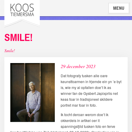
Overslaan
MENU
en
naar
de
inhoud
SMILE!
gaan
Smile!
29 december 2023
Dat fotografy tusken alle oare
keunstfoarmen in frjemde ein yn ’e byt
is, wie my al opfallen doe’t ik as
winner fan de Gysbert Japixpriis net
keas foar in tradisjoneel skildere
portret mar foar in foto.
Ik tocht deroan werom doe’t ik
okkerdeis in artikel oer it
spanningsfjild tusken foto en ferve