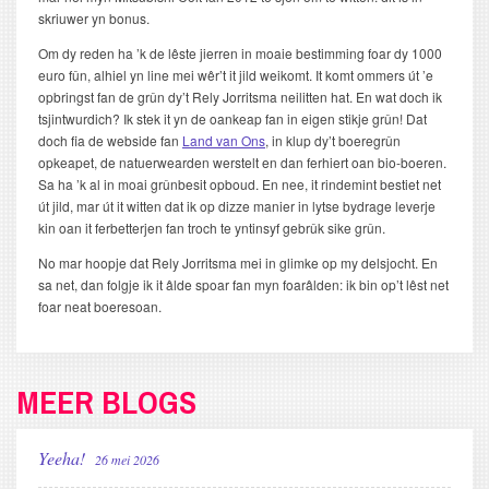
skriuwer yn bonus.
Om dy reden ha ’k de lêste jierren in moaie bestimming foar dy 1000
euro fûn, alhiel yn line mei wêr’t it jild weikomt. It komt ommers út ’e
opbringst fan de grûn dy’t Rely Jorritsma neilitten hat. En wat doch ik
tsjintwurdich? Ik stek it yn de oankeap fan in eigen stikje grûn! Dat
doch fia de webside fan
Land van Ons
, in klup dy’t boeregrûn
opkeapet, de natuerwearden werstelt en dan ferhiert oan bio-boeren.
Sa ha ’k al in moai grûnbesit opboud. En nee, it rindemint bestiet net
út jild, mar út it witten dat ik op dizze manier in lytse bydrage leverje
kin oan it ferbetterjen fan troch te yntinsyf gebrûk sike grûn.
No mar hoopje dat Rely Jorritsma mei in glimke op my delsjocht. En
sa net, dan folgje ik it âlde spoar fan myn foarâlden: ik bin op’t lêst net
foar neat boeresoan.
MEER BLOGS
Yeeha!
26 mei 2026