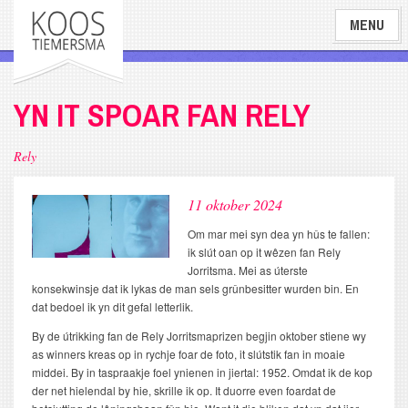
Overslaan
MENU
en
naar
de
inhoud
YN IT SPOAR FAN RELY
gaan
Rely
11 oktober 2024
Om mar mei syn dea yn hûs te fallen:
ik slút oan op it wêzen fan Rely
Jorritsma. Mei as úterste
konsekwinsje dat ik lykas de man sels grûnbesitter wurden bin. En
dat bedoel ik yn dit gefal letterlik.
By de útrikking fan de Rely Jorritsmaprizen begjin oktober stiene wy
as winners kreas op in rychje foar de foto, it slútstik fan in moaie
middei. By in taspraakje foel ynienen in jiertal: 1952. Omdat ik de kop
der net hielendal by hie, skrille ik op. It duorre even foardat de