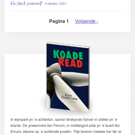
Go fuck yourself
9 oktober 2023
Pagina 1
Volgende
Volgende ›
PAGINERING
pagina
In wynpark yn ’e achtertún, samar ferskynde hjiroer in artikel yn ’e
krante. De ynwenners fan Fierum, in middelgrut plak yn ’e buert fan
Einum, steane op ’e achterste poaten. Trije boeren hawwe har lân al