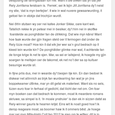
betsjutting de lâningsbaan fûn hie. Want it die bliken dat yn dat jier
Rely Jorritsma ferstoarn is. ‘Ferrek’, sei ik tsjin Jilt Jorritsma dy’t neist
my stie, ‘dat is myn bertejier’. It wie in wat nuvere gewaarwurding, it
gefoel fan in stokje dat trochjûn wurdt.
Nei ôfrin stutsen wy oer nei kafee Jonker Sikke, oare kant wei.
Tafallich rekke ik yn petear mei in besiker, dy’t him nei in skoftke
foarstelde as ponghâlder fan de útrikking. Dat wie myn kâns! Want
hoe faak wurde der gjin fragen steld oer it fermogen dat ûnder de
Rely lizze moat? Hoe kin it dat elk jier wer sa’n grut bedrach op it
kleed lein wurde kin? De ponghâlder glimke mar wat, it achterste fan
de tonge krige ik net te sjen. Mar, sa sei er laitsjend, ik hoegde my gjin
soargen te meitsjen oer de takomst, ek net no’t der sa op kultuer
besunige wurde sil.
In fijne priis dus, mei in wearde dy’t besjen lije kin. En dan bedoel ik
diskear net allinnich as blyk fan wurdearring fan wat je yn jins
boppekeamer úttinke, mar yn dit gefal ek materieel. Want sis no sels,
tûzen euro foar in ferhaal of gedicht, dat liicht der net om. Om foar
myn boeken oan dat bedrach te kommen, moat ik meardere romans
skriuwe, sa simpel is it. ‘In moaie ynstruier’ is dan ek in sizzen datst as
Rely-winner gauris te hearren krijst. Eins wit ik noait goed hoe’t ik
derop reageare moat, as boomer haw ik it ommers bêst. Je hoege
mar nei myn Mitsubishi Colt fan 2012 te sjen om te witten: dit is in