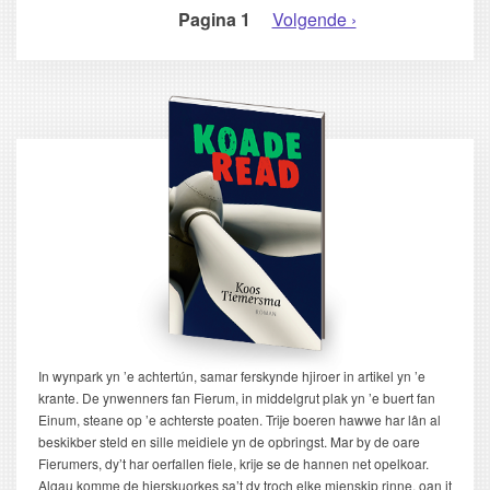
Pagina 1
Volgende
Volgende ›
PAGINERING
pagina
In wynpark yn ’e achtertún, samar ferskynde hjiroer in artikel yn ’e
krante. De ynwenners fan Fierum, in middelgrut plak yn ’e buert fan
Einum, steane op ’e achterste poaten. Trije boeren hawwe har lân al
beskikber steld en sille meidiele yn de opbringst. Mar by de oare
Fierumers, dy’t har oerfallen fiele, krije se de hannen net opelkoar.
Algau komme de hierskuorkes sa’t dy troch elke mienskip rinne, oan it