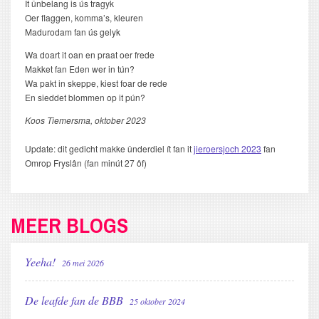
It ûnbelang is ús tragyk
Oer flaggen, komma’s, kleuren
Madurodam fan ús gelyk
Wa doart it oan en praat oer frede
Makket fan Eden wer in tún?
Wa pakt in skeppe, kiest foar de rede
En sieddet blommen op it pún?
Koos Tiemersma, oktober 2023
Update: dit gedicht makke ûnderdiel ít fan it
jieroersjoch 2023
fan
Omrop Fryslân (fan minút 27 ôf)
MEER BLOGS
Yeeha!
26 mei 2026
De leafde fan de BBB
25 oktober 2024