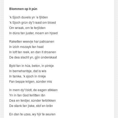
Blommen op it pún
’k Sjoch duvels yn ’e fjilden
’k Sjoch grûn dy’t raast om bloed
Om wraak, om te ferjilden
In dûns fan juster, moarn en hjoed
Raketten weevje har patroanen
In izich mozayk fan haat
In loft fan reek, en dan it droanen
De dea slacht yn, gjin ûnderskaat
Byld fan in hûs, beton, in pinkje
In bernehantsje, dat is wis
In famke, ’k sjoch in rinkje
Fan beppe krigen, sûnder mis
In mem dy’t bidt, de eagen stikken
Yn in fan God ferlitten lân
Dea en ferdjer, sûnder ferblikken
De stank fan jiske, stof en brân
En dan te uzes, wy hjir te seuren