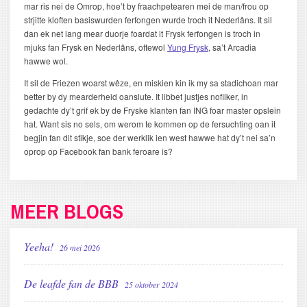
mar ris nei de Omrop, hoe’t by fraachpetearen mei de man/frou op
strjitte kloften basiswurden ferfongen wurde troch it Nederlâns. It sil
dan ek net lang mear duorje foardat it Frysk ferfongen is troch in
mjuks fan Frysk en Nederlâns, oftewol
Yung Frysk
, sa’t Arcadia
hawwe wol.
It sil de Friezen woarst wêze, en miskien kin ik my sa stadichoan mar
better by dy mearderheid oanslute. It libbet justjes nofliker, in
gedachte dy’t grif ek by de Fryske klanten fan ING foar master opslein
hat. Want sis no sels, om werom te kommen op de fersuchting oan it
begjin fan dit stikje, soe der werklik ien west hawwe hat dy’t nei sa’n
oprop op Facebook fan bank feroare is?
MEER BLOGS
Yeeha!
26 mei 2026
De leafde fan de BBB
25 oktober 2024