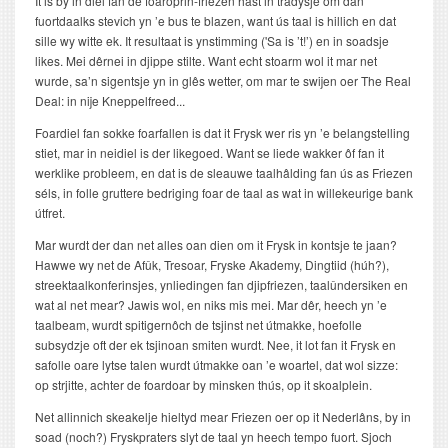
It is by in diel fan de foaroprin-friezen hast in tradysje om dan
fuortdaalks stevich yn ’e bus te blazen, want ús taal is hillich en dat
sille wy witte ek. It resultaat is ynstimming ('Sa is ’t!’) en in soadsje
likes. Mei dêrnei in djippe stilte. Want echt stoarm wol it mar net
wurde, sa’n sigentsje yn in glês wetter, om mar te swijen oer The Real
Deal: in nije Kneppelfreed...
Foardiel fan sokke foarfallen is dat it Frysk wer ris yn ’e belangstelling
stiet, mar in neidiel is der likegoed. Want se liede wakker ôf fan it
werklike probleem, en dat is de sleauwe taalhâlding fan ús as Friezen
séls, in folle gruttere bedriging foar de taal as wat in willekeurige bank
útfret.
Mar wurdt der dan net alles oan dien om it Frysk in kontsje te jaan?
Hawwe wy net de Afûk, Tresoar, Fryske Akademy, Dingtiid (húh?),
streektaalkonferinsjes, ynliedingen fan djipfriezen, taalûndersiken en
wat al net mear? Jawis wol, en niks mis mei. Mar dêr, heech yn ’e
taalbeam, wurdt spitigernôch de tsjinst net útmakke, hoefolle
subsydzje oft der ek tsjinoan smiten wurdt. Nee, it lot fan it Frysk en
safolle oare lytse talen wurdt útmakke oan ’e woartel, dat wol sizze:
op strjitte, achter de foardoar by minsken thús, op it skoalplein.
Net allinnich skeakelje hieltyd mear Friezen oer op it Nederlâns, by in
soad (noch?) Fryskpraters slyt de taal yn heech tempo fuort. Sjoch