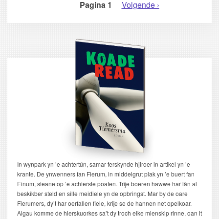
Pagina 1
Volgende
Volgende ›
PAGINERING
pagina
In wynpark yn ’e achtertún, samar ferskynde hjiroer in artikel yn ’e
krante. De ynwenners fan Fierum, in middelgrut plak yn ’e buert fan
Einum, steane op ’e achterste poaten. Trije boeren hawwe har lân al
beskikber steld en sille meidiele yn de opbringst. Mar by de oare
Fierumers, dy’t har oerfallen fiele, krije se de hannen net opelkoar.
Algau komme de hierskuorkes sa’t dy troch elke mienskip rinne, oan it