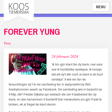
Overslaan
MENU
en
naar
de
inhoud
FOREVER YUNG
gaan
Yung
24 februari 2024
‘Ik bin gjin klant fan dy bank, mar oars
soe ik fuortdaliks opstappe. Ik hoopje
dat elk dy't dêr noch al klant is ek fuort
oerstapt.’ It wie ien fan de
fersuchtingen dy’t ik nei oanlieding fan in taalynsidint by ING
foarbykommen seach op Facebook. De oanlieding wie in berjocht op
It Nijs, dêr’t Fedde Dijkstra syn beklach die oer it taalbelied fan dy
bank, en dan benammen it foarskrift foar meiwurkers om gjin Frysk te
brûken, ek al freget de klant derom.