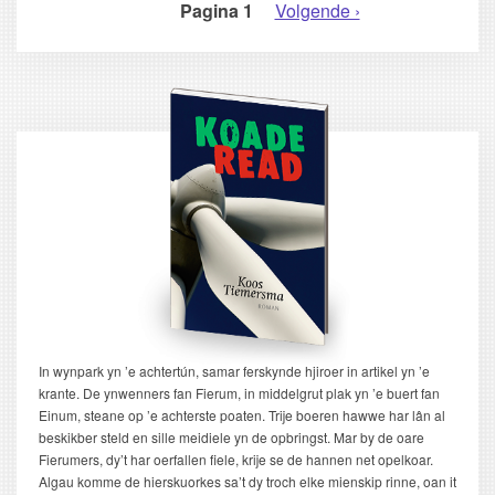
Pagina 1
Volgende
Volgende ›
PAGINERING
pagina
In wynpark yn ’e achtertún, samar ferskynde hjiroer in artikel yn ’e
krante. De ynwenners fan Fierum, in middelgrut plak yn ’e buert fan
Einum, steane op ’e achterste poaten. Trije boeren hawwe har lân al
beskikber steld en sille meidiele yn de opbringst. Mar by de oare
Fierumers, dy’t har oerfallen fiele, krije se de hannen net opelkoar.
Algau komme de hierskuorkes sa’t dy troch elke mienskip rinne, oan it