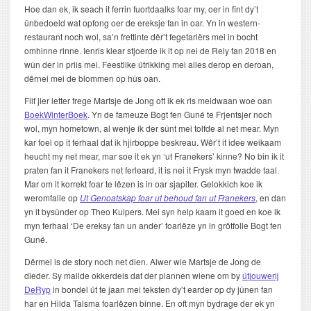
Hoe dan ek, ik seach it ferrin fuortdaalks foar my, oer in fint dy’t
ûnbedoeld wat opfong oer de ereksje fan in oar. Yn in western-
restaurant noch wol, sa’n frettinte dêr’t fegetariërs mei in bocht
omhinne rinne. Ienris klear stjoerde ik it op nei de Rely fan 2018 en
wûn der in priis mei. Feestlike útrikking mei alles derop en deroan,
dêrnei mei de blommen op hûs oan.
Fiif jier letter frege Martsje de Jong oft ik ek ris meidwaan woe oan
BoekWinterBoek
. Yn de fameuze Bogt fen Guné te Frjentsjer noch
wol, myn hometown, al wenje ik der sûnt mei tolfde al net mear. Myn
kar foel op it ferhaal dat ik hjirboppe beskreau. Wêr’t it idee weikaam
heucht my net mear, mar soe it ek yn ‘ut Franekers’ kinne? No bin ik it
praten fan it Franekers net ferleard, it is nei it Frysk myn twadde taal.
Mar om it korrekt foar te lêzen is in oar sjapiter. Gelokkich koe ik
weromfalle op
Ut Genoatskap foar ut behoud fan ut Franekers
, en dan
yn it bysûnder op Theo Kuipers. Mei syn help kaam it goed en koe ik
myn ferhaal ‘De ereksy fan un ander’ foarlêze yn in grôtfolle Bogt fen
Guné.
Dêrmei is de story noch net dien. Alwer wie Martsje de Jong de
dieder. Sy mailde okkerdeis dat der plannen wiene om by
útjouwerij
DeRyp
in bondel út te jaan mei teksten dy’t earder op dy jûnen fan
har en Hilda Talsma foarlêzen binne. En oft myn bydrage der ek yn