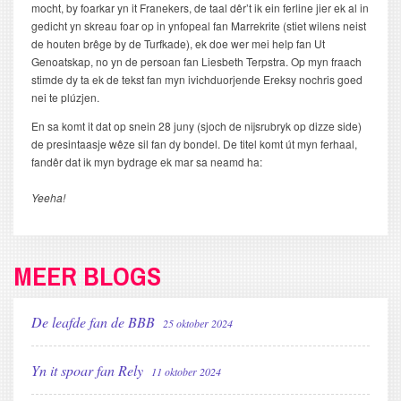
mocht, by foarkar yn it Franekers, de taal dêr’t ik ein ferline jier ek al in
gedicht yn skreau foar op in ynfopeal fan Marrekrite (stiet wilens neist
de houten brêge by de Turfkade), ek doe wer mei help fan Ut
Genoatskap, no yn de persoan fan Liesbeth Terpstra. Op myn fraach
stimde dy ta ek de tekst fan myn ivichduorjende Ereksy nochris goed
nei te plúzjen.
En sa komt it dat op snein 28 juny (sjoch de nijsrubryk op dizze side)
de presintaasje wêze sil fan dy bondel. De titel komt út myn ferhaal,
fandêr dat ik myn bydrage ek mar sa neamd ha:
Yeeha!
MEER BLOGS
De leafde fan de BBB
25 oktober 2024
Yn it spoar fan Rely
11 oktober 2024