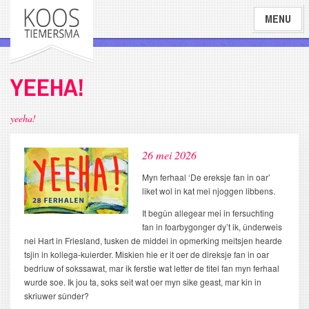
Overslaan
MENU
en
naar
de
inhoud
YEEHA!
gaan
yeeha!
26 mei 2026
Myn ferhaal ‘De ereksje fan in oar’
liket wol in kat mei njoggen libbens.
It begûn allegear mei in fersuchting
fan in foarbygonger dy’t ik, ûnderweis
nei Hart in Friesland, tusken de middei in opmerking meitsjen hearde
tsjin in kollega-kuierder. Miskien hie er it oer de direksje fan in oar
bedriuw of sokssawat, mar ik ferstie wat letter de titel fan myn ferhaal
wurde soe. Ik jou ta, soks seit wat oer myn sike geast, mar kin in
skriuwer sûnder?