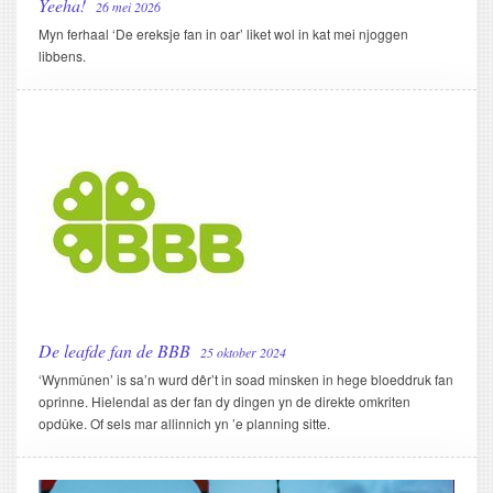
Yeeha!
26 mei 2026
Myn ferhaal ‘De ereksje fan in oar’ liket wol in kat mei njoggen
libbens.
De leafde fan de BBB
25 oktober 2024
‘Wynmûnen’ is sa’n wurd dêr’t in soad minsken in hege bloeddruk fan
oprinne. Hielendal as der fan dy dingen yn de direkte omkriten
opdûke. Of sels mar allinnich yn ’e planning sitte.