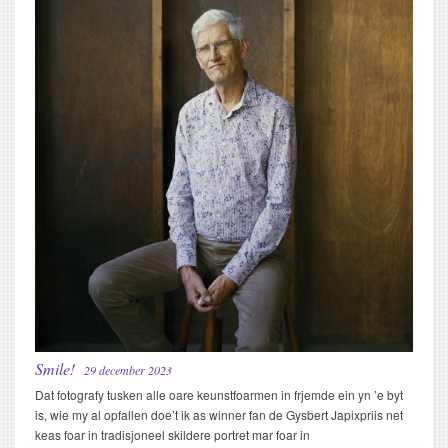
Smile!
29 december 2023
Dat fotografy tusken alle oare keunstfoarmen in frjemde ein yn ’e byt
is, wie my al opfallen doe’t ik as winner fan de Gysbert Japixpriis net
keas foar in tradisjoneel skildere portret mar foar in