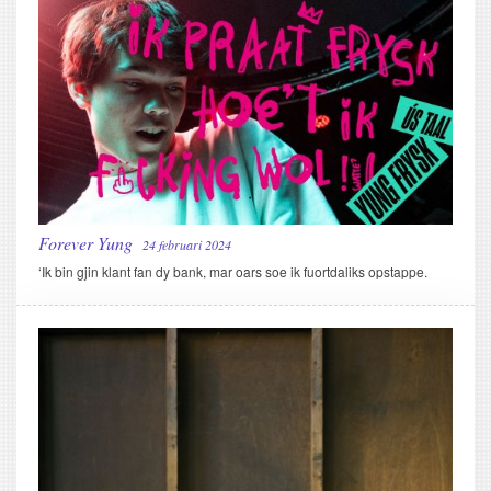
Forever Yung
24 februari 2024
‘Ik bin gjin klant fan dy bank, mar oars soe ik fuortdaliks opstappe.