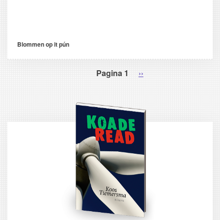
Blommen op it pún
Pagina 1
Volgende
››
PAGINERING
pagina