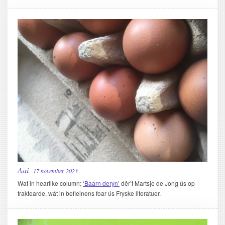
Aai
17 november 2023
Wat in hearlike column:
‘Baarn deryn’
dêr’t Martsje de Jong ús op
traktearde, wát in befleinens foar ús Fryske literatuer.