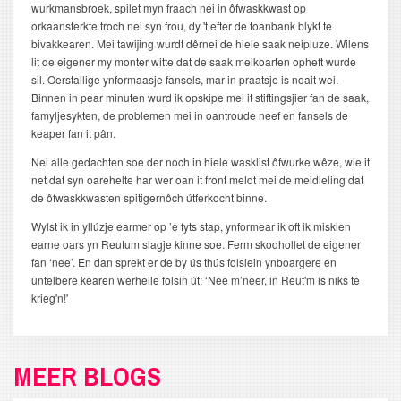
wurkmansbroek, spilet myn fraach nei in ôfwaskkwast op
orkaansterkte troch nei syn frou, dy 't efter de toanbank blykt te
bivakkearen. Mei tawijing wurdt dêrnei de hiele saak neipluze. Wilens
lit de eigener my monter witte dat de saak meikoarten opheft wurde
sil. Oerstallige ynformaasje fansels, mar in praatsje is noait wei.
Binnen in pear minuten wurd ik opskipe mei it stiftingsjier fan de saak,
famyljesykten, de problemen mei in oantroude neef en fansels de
keaper fan it pân.
Nei alle gedachten soe der noch in hiele wasklist ôfwurke wêze, wie it
net dat syn oarehelte har wer oan it front meldt mei de meidieling dat
de ôfwaskkwasten spitigernôch útferkocht binne.
Wylst ik in yllúzje earmer op ’e fyts stap, ynformear ik oft ik miskien
earne oars yn Reutum slagje kinne soe. Ferm skodhollet de eigener
fan ‘nee’. En dan sprekt er de by ús thús folslein ynboargere en
ûntelbere kearen werhelle folsin út: ‘Nee m’neer, in Reut'm is niks te
krieg'n!'
MEER BLOGS