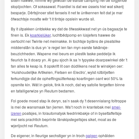
sitten hawwe, nimme wy gewoan de earste camping nei de folgjende
stopljochten. Of sokssawat. Foardiel is dat we ússels hiel wat sikerij
besparje. Dêrtsjinoer stiet fansels it net te ûntkennen feit dat je mar
ôfwachtsje moatte wêr 't it tintsje opslein wurde sil.
By it útpakken ûntdekke wy dat de ôfwaskkwast net yn ús bagaazje te
finen is. Ek
koarkjelûker
, luchtbêdpomp en lúsjefers hawwe de
oertocht nei Twinte net meimakke. In tochtsje bylâns de pleatslike
middenstân is dus yn ’e regel ien fan myn earste fakânsje-
beuzichheden. Wapene mei beurs en plestik taske peddelje ik
fleurich ta it doarp yn. Al gau sjoch ik sa 'n typyske doarpswinkel dêr 't
fan alles te keap is. It opskrift lit oan dúdlikens neat te winskjen oer:
‘Huishoudelijke Artikelen, Fietsen en Electro’, wylst rútbiljetten
ferkundigje dat de opheffingsútferkeap koartingen oant wol 50% ta
opsmite kin. Wát in gelok, tink ik noch, dat wy safolle fergetten binne
en tafalligerwize yn Reutum bedarren.
Fol goede moed stap ik deryn, sa’n saak dy 't desennialang foltroppe
is mei de wansmaak fan jierren. Wa’t noch in krantebak mei
smei-
izeren
poatsjes, in folautomatysk feedrinkbakje of in bysettaffeltsje
mei seis prachtich beprinte lânskipstegeltsjes siket, moat as de
wjerljocht nei Reutum.
De eigener, in fleurige sechstiger yn in troch
galgen
ophâlden