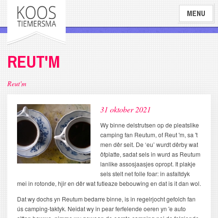
Overslaan
MENU
en
naar
de
inhoud
REUT'M
gaan
Reut'm
31 oktober 2021
Wy binne delstrutsen op de pleatslike
camping fan Reutum, of Reut 'm, sa 't
men dêr seit. De ‘eu’ wurdt dêrby wat
ôfplatte, sadat sels in wurd as Reutum
lanlike assosjaasjes opropt. It plakje
sels stelt net folle foar: in asfaltdyk
mei in rotonde, hjir en dêr wat futleaze bebouwing en dat is it dan wol.
Dat wy dochs yn Reutum bedarre binne, is in regelrjocht gefolch fan
ús camping-taktyk. Neidat wy in pear ferfelende oeren yn 'e auto