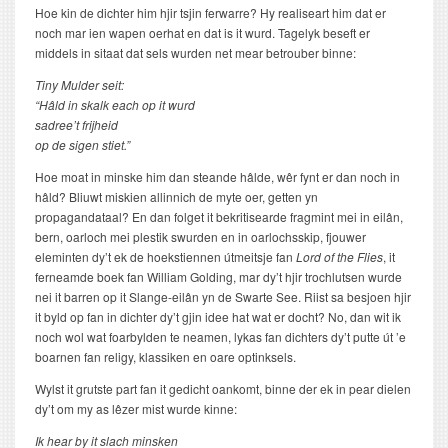
Hoe kin de dichter him hjir tsjin ferwarre? Hy realiseart him dat er
noch mar ien wapen oerhat en dat is it wurd. Tagelyk beseft er
middels in sitaat dat sels wurden net mear betrouber binne:
Tiny Mulder seit:
“Hâld in skalk each op it wurd
sadree’t frijheid
op de sigen stiet.”
Hoe moat in minske him dan steande hâlde, wêr fynt er dan noch in
hâld? Bliuwt miskien allinnich de myte oer, getten yn
propagandataal? En dan folget it bekritisearde fragmint mei in eilân,
bern, oarloch mei plestik swurden en in oarlochsskip, fjouwer
eleminten dy’t ek de hoekstiennen útmeitsje fan
Lord of the Flies
, it
ferneamde boek fan William Golding, mar dy’t hjir trochlutsen wurde
nei it barren op it Slange-eilân yn de Swarte See. Riist sa besjoen hjir
it byld op fan in dichter dy’t gjin idee hat wat er docht? No, dan wit ik
noch wol wat foarbylden te neamen, lykas fan dichters dy’t putte út ’e
boarnen fan religy, klassiken en oare optinksels.
Wylst it grutste part fan it gedicht oankomt, binne der ek in pear dielen
dy’t om my as lêzer mist wurde kinne:
Ik hear by it slach minsken