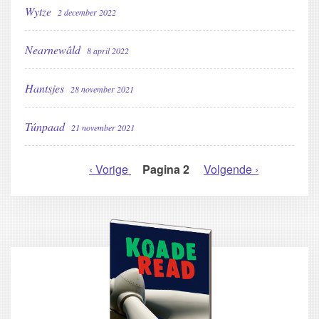
Wytze
2 december 2022
Nearnewâld
8 april 2022
Hantsjes
28 november 2021
Túnpaad
21 november 2021
Vorige
‹ Vorige
Pagina 2
Volgende
Volgende ›
PAGINERING
pagina
pagina