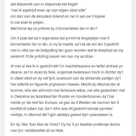
dat fatsoenlik oan in sliepende kat freget:
“mei ik asjeblyft even op myn eigen stoel sitte”
om dan oan de skouders lûkend en nei in aai oer it kopke
in oar plak te sykjen.
Wat kinne wy ús yntinke by it binnenfallen fan in lân?
Om it plak dat sa’n eigenwize kat ynnimt te fergelykjen mei it
binnenfallen fan in lân, is my te maklik, sa’t ek de ein fan it gedicht
mei in útlis oer de betsjutting fan guon wurden wat te eksplisyt op my
oerkomt: lit de ynfolling leaver oer oan my as lêzer.
Al mei al lies ik in gedicht dêr’t in machteleazens en twifel sintraal yn
steane, sa’t in soad dy fiele, ûngemak beskreaun troch in dichter dy’t
in útwei siket en dy net fynt, analooch oan de stridende partijen dy’t
har letterlik en figuerlik yngroeven hawwe. Mocht dy útkomst der ál
komme, sille der allinnich mar ferliezers wêze, nei alle gedachten mei
in Oekraïne as fazalsteat fan Ruslân en hûndertûzenen dy’t har
melde yn de rest fan Europa, sa gau as it Westen de hannen fan it
konflikt ôf lutsen hat. Sa’n ôfrin soe dit gedicht namste pynliker
meitsje, in útkomst dêr’t gjin ateïstys gebed tsjin opwoeksen is.
En dy ‘like’ foar Abe de Vries? Dy ha ’k yn twadde ynstânsje dochs
mar jûn: neisteleafde sil ús rêde.