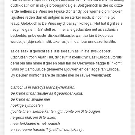
dúdlik dat it om in stikje propaganda gie. Spitigernôch is der op dizze
ierde neffens De Vries ien Fryske dichter dy’t de wierheid om hokker
tsjustere reden dan ek ûntgien is en sterker noch, it ‘noch hieltyd
leaut’. Gelokkich is De Vries myld foar syn kollega. ‘Hut hat it grif sels
net yn ’e gaten hân’, stelt er, in nei alle gedachten net as sadanich
bedoelde, ûnbewuste diskwalifikaasje, want sa kin it ék opfette
wurde: je lykje sels in stik tûker as je in oar foar ûnnoazel ferslite.
Ta de saak, it gedicht sels. It is skreaun as ‘in ateïstysk gebed’,
útsprutsen troch Arjan Hut, dy’t sûnt it konflikt yn East-Europa útbruts
oeral om him hinne it giel en blau fan de Oekraynse flagge tsjinkomt,
lykas by Cambuur, de gemeente Ljouwert en de flagge fan Europa.
Dy kleuren konfronteare de dichter mei de rauwe werklikheid:
Oarloch is in paradys foar psychopaten.
Se krûpe út har tsjuster as it gedonder klinkt.
Se krûpe en swaaie mei
hoekige symboalen
rjochte linen, skerpe kanten, gjin romte om ôf te bûgjen
nergens plak om ôf te wiken
mear ferklaaien is net noadich
en se neame harsels ‘frijheid’ of ‘demokrasy’.