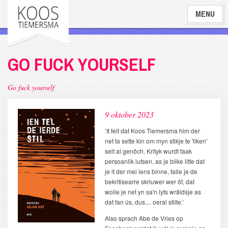
Overslaan
MENU
en
naar
de
inhoud
GO FUCK YOURSELF
gaan
Go fuck yourself
9 oktober 2023
‘It feit dat Koos Tiemersma him der
net ta sette kin om myn stikje te 'liken'
seit al genôch. Krityk wurdt faak
persoanlik lutsen, as je blike litte dat
je it der mei iens binne, falle je de
bekritisearre skriuwer wer ôf, dat
wolle je net yn sa'n lyts wrâldsje as
dat fan ús, dus.... oeral stilte.’
Also sprach Abe de Vries op