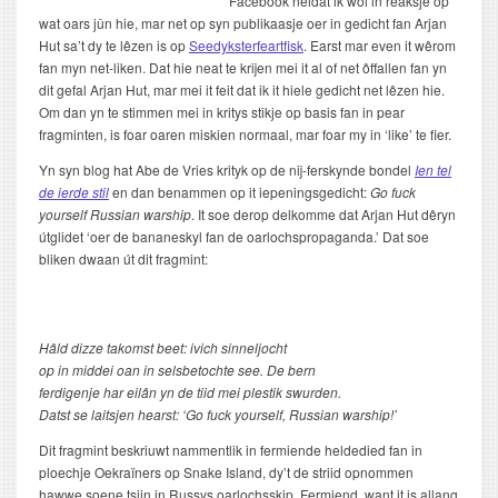
Facebook neidat ik wól in reaksje op
wat oars jûn hie, mar net op syn publikaasje oer in gedicht fan Arjan
Hut sa’t dy te lêzen is op
Seedyksterfeartfisk
. Earst mar even it wêrom
fan myn net-liken. Dat hie neat te krijen mei it al of net ôffallen fan yn
dit gefal Arjan Hut, mar mei it feit dat ik it hiele gedicht net lêzen hie.
Om dan yn te stimmen mei in kritys stikje op basis fan in pear
fragminten, is foar oaren miskien normaal, mar foar my in ‘like’ te fier.
Yn syn blog hat Abe de Vries krityk op de nij-ferskynde bondel
Ien tel
de ierde stil
en dan benammen op it iepeningsgedicht:
Go fuck
yourself Russian warship
. It soe derop delkomme dat Arjan Hut dêryn
útglidet ‘oer de bananeskyl fan de oarlochspropaganda.’ Dat soe
bliken dwaan út dit fragmint:
Hâld dizze takomst beet: ivich sinneljocht
op in middei oan in selsbetochte see. De bern
ferdigenje har eilân yn de tiid mei plestik swurden.
Datst se laitsjen hearst: ‘Go fuck yourself, Russian warship!’
Dit fragmint beskriuwt nammentlik in fermiende heldedied fan in
ploechje Oekraïners op Snake Island, dy’t de striid opnommen
hawwe soene tsjin in Russys oarlochsskip. Fermiend, want it is allang