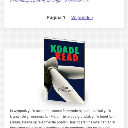
Ferhaaltsjes foar by de kofje
26 september 2021
Pagina 1
Volgende
Volgende ›
PAGINERING
pagina
In wynpark yn ’e achtertún, samar ferskynde hjiroer in artikel yn ’e
krante. De ynwenners fan Fierum, in middelgrut plak yn ’e buert fan
Einum, steane op ’e achterste poaten. Trije boeren hawwe har lân al
beskikber steld en sille meidiele yn de opbringst. Mar by de oare