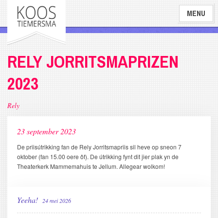
Overslaan
MENU
en
naar
de
inhoud
RELY JORRITSMAPRIZEN
gaan
2023
Rely
23 september 2023
De priisútrikking fan de Rely Jorritsmapriis sil heve op sneon 7
oktober (fan 15.00 oere ôf). De útrikking fynt dit jier plak yn de
Theaterkerk Mammemahuis te Jellum. Allegear wolkom!
Yeeha!
24 mei 2026