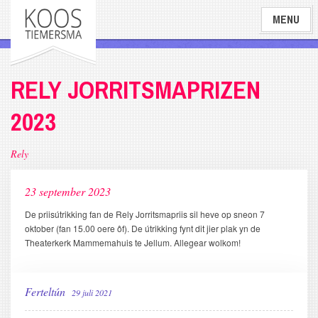
Overslaan
MENU
en
naar
de
inhoud
RELY JORRITSMAPRIZEN
gaan
2023
Rely
23 september 2023
De priisútrikking fan de Rely Jorritsmapriis sil heve op sneon 7
oktober (fan 15.00 oere ôf). De útrikking fynt dit jier plak yn de
Theaterkerk Mammemahuis te Jellum. Allegear wolkom!
Ferteltún
29 juli 2021