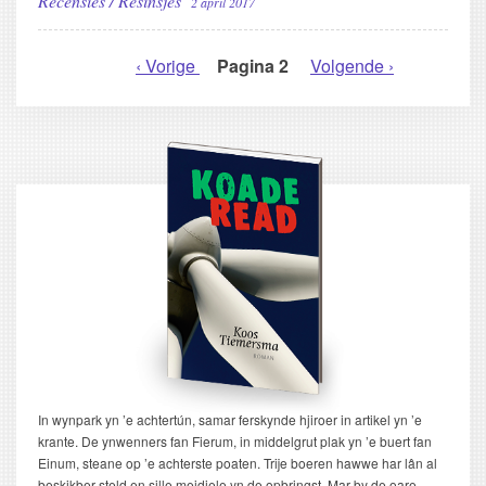
Recensies / Resinsjes
2 april 2017
Vorige
‹ Vorige
Pagina 2
Volgende
Volgende ›
PAGINERING
pagina
pagina
In wynpark yn ’e achtertún, samar ferskynde hjiroer in artikel yn ’e
krante. De ynwenners fan Fierum, in middelgrut plak yn ’e buert fan
Einum, steane op ’e achterste poaten. Trije boeren hawwe har lân al
beskikber steld en sille meidiele yn de opbringst. Mar by de oare