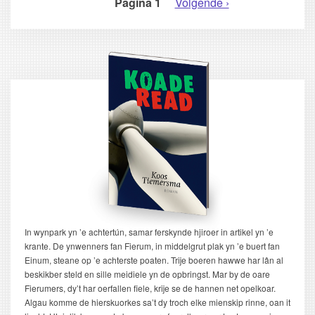
Pagina 1
Volgende
Volgende ›
PAGINERING
pagina
In wynpark yn ’e achtertún, samar ferskynde hjiroer in artikel yn ’e
krante. De ynwenners fan Fierum, in middelgrut plak yn ’e buert fan
Einum, steane op ’e achterste poaten. Trije boeren hawwe har lân al
beskikber steld en sille meidiele yn de opbringst. Mar by de oare
Fierumers, dy’t har oerfallen fiele, krije se de hannen net opelkoar.
Algau komme de hierskuorkes sa’t dy troch elke mienskip rinne, oan it