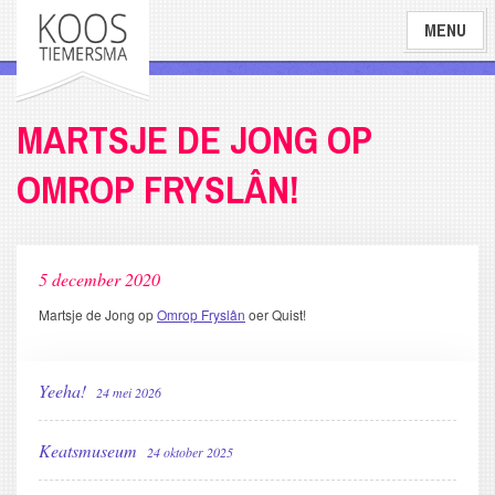
Overslaan
MENU
en
naar
de
inhoud
MARTSJE DE JONG OP
gaan
OMROP FRYSLÂN!
5 december 2020
Martsje de Jong op
Omrop Fryslân
oer Quist!
Yeeha!
24 mei 2026
Keatsmuseum
24 oktober 2025