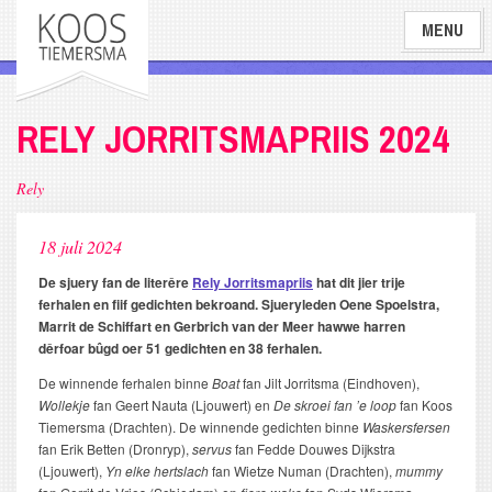
Overslaan
MENU
en
naar
de
inhoud
RELY JORRITSMAPRIIS 2024
gaan
Rely
18 juli 2024
De sjuery fan de literêre
Rely Jorritsmapriis
hat dit jier trije
ferhalen en fiif gedichten bekroand. Sjueryleden Oene Spoelstra,
Marrit de Schiffart en Gerbrich van der Meer hawwe harren
dêrfoar bûgd oer 51 gedichten en 38 ferhalen.
De winnende ferhalen binne
Boat
fan Jilt Jorritsma (Eindhoven),
Wollekje
fan Geert Nauta (Ljouwert) en
De skroei fan ’e loop
fan Koos
Tiemersma (Drachten). De winnende gedichten binne
Waskersfersen
fan Erik Betten (Dronryp),
servus
fan Fedde Douwes Dijkstra
(Ljouwert),
Yn elke hertslach
fan Wietze Numan (Drachten),
mummy