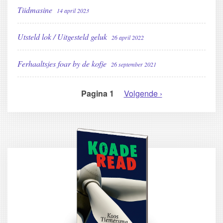
Tiidmasine
14 april 2023
Utsteld lok / Uitgesteld geluk
26 april 2022
Ferhaaltsjes foar by de kofje
26 september 2021
Pagina 1
Volgende
Volgende ›
PAGINERING
pagina