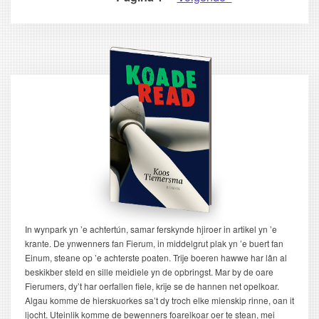
PAGINERING
pagina
In wynpark yn ’e achtertún, samar ferskynde hjiroer in artikel yn ’e
krante. De ynwenners fan Fierum, in middelgrut plak yn ’e buert fan
Einum, steane op ’e achterste poaten. Trije boeren hawwe har lân al
beskikber steld en sille meidiele yn de opbringst. Mar by de oare
Fierumers, dy’t har oerfallen fiele, krije se de hannen net opelkoar.
Algau komme de hierskuorkes sa’t dy troch elke mienskip rinne, oan it
ljocht. Uteinlik komme de bewenners foarelkoar oer te stean, mei