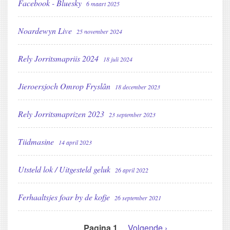
Facebook - Bluesky
6 maart 2025
Noardewyn Live
25 november 2024
Rely Jorritsmapriis 2024
18 juli 2024
Jieroersjoch Omrop Fryslân
18 december 2023
Rely Jorritsmaprizen 2023
23 september 2023
Tiidmasine
14 april 2023
Utsteld lok / Uitgesteld geluk
26 april 2022
Ferhaaltsjes foar by de kofje
26 september 2021
Pagina 1
Volgende
Volgende ›