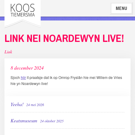
Overslaan
MENU
en
naar
de
inhoud
LINK NEI NOARDEWYN LIVE!
gaan
Link
8 december 2024
Sjoch
hjir
it praatsje dat ik op Omrop Fryslân hie mei Willem de Vries
hie yn Noardewyn live!
Yeeha!
24 mei 2026
Keatsmuseum
24 oktober 2025