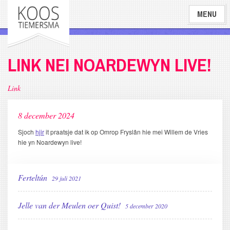
Overslaan
MENU
en
naar
de
inhoud
LINK NEI NOARDEWYN LIVE!
gaan
Link
8 december 2024
Sjoch
hjir
it praatsje dat ik op Omrop Fryslân hie mei Willem de Vries
hie yn Noardewyn live!
Ferteltún
29 juli 2021
Jelle van der Meulen oer Quist!
5 december 2020