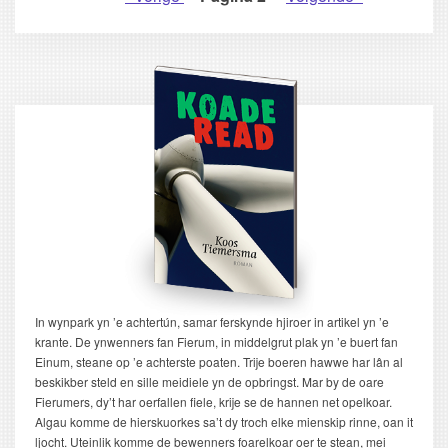
PAGINERING
pagina
pagina
In wynpark yn ’e achtertún, samar ferskynde hjiroer in artikel yn ’e
krante. De ynwenners fan Fierum, in middelgrut plak yn ’e buert fan
Einum, steane op ’e achterste poaten. Trije boeren hawwe har lân al
beskikber steld en sille meidiele yn de opbringst. Mar by de oare
Fierumers, dy’t har oerfallen fiele, krije se de hannen net opelkoar.
Algau komme de hierskuorkes sa’t dy troch elke mienskip rinne, oan it
ljocht. Uteinlik komme de bewenners foarelkoar oer te stean, mei