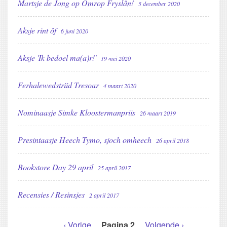
Martsje de Jong op Omrop Fryslân!
5 december 2020
Aksje rint ôf
6 juni 2020
Aksje 'Ik bedoel ma(a)r!'
19 mei 2020
Ferhalewedstriid Tresoar
4 maart 2020
Nominaasje Simke Kloostermanpriis
26 maart 2019
Presintaasje Heech Tymo, sjoch omheech
26 april 2018
Bookstore Day 29 april
25 april 2017
Recensies / Resinsjes
2 april 2017
Vorige
‹ Vorige
Pagina 2
Volgende
Volgende ›