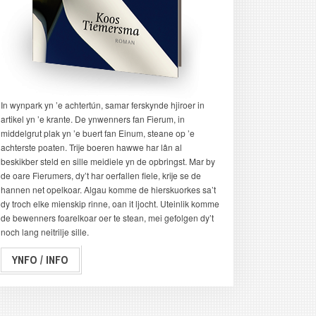
In wynpark yn ’e achtertún, samar ferskynde hjiroer in
artikel yn ’e krante. De ynwenners fan Fierum, in
middelgrut plak yn ’e buert fan Einum, steane op ’e
achterste poaten. Trije boeren hawwe har lân al
beskikber steld en sille meidiele yn de opbringst. Mar by
de oare Fierumers, dy’t har oerfallen fiele, krije se de
hannen net opelkoar. Algau komme de hierskuorkes sa’t
dy troch elke mienskip rinne, oan it ljocht. Uteinlik komme
de bewenners foarelkoar oer te stean, mei gefolgen dy’t
noch lang neitrilje sille.
YNFO / INFO