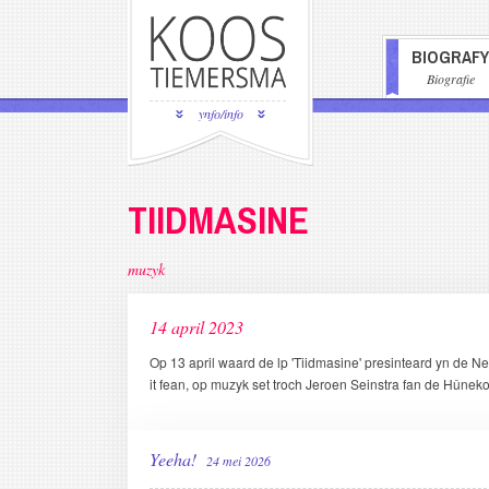
Overslaan
en
BIOGRAFY
naar
HOOFDN
Biografie
de
inhoud
ynfo/info
gaan
TIIDMASINE
muzyk
14 april 2023
Op 13 april waard de lp 'Tiidmasine' presinteard yn de N
it fean, op muzyk set troch Jeroen Seinstra fan de Hûnek
Yeeha!
24 mei 2026