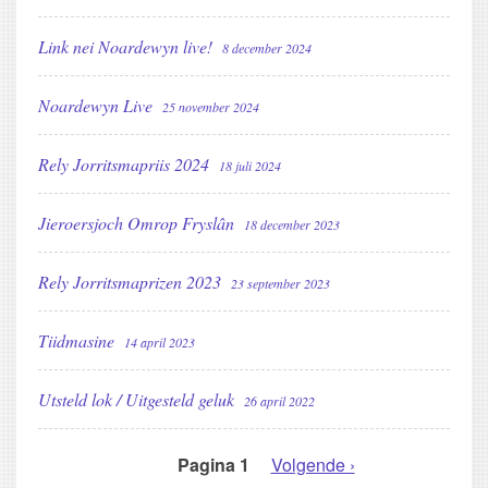
Link nei Noardewyn live!
8 december 2024
Noardewyn Live
25 november 2024
Rely Jorritsmapriis 2024
18 juli 2024
Jieroersjoch Omrop Fryslân
18 december 2023
Rely Jorritsmaprizen 2023
23 september 2023
Tiidmasine
14 april 2023
Utsteld lok / Uitgesteld geluk
26 april 2022
Pagina 1
Volgende
Volgende ›
PAGINERING