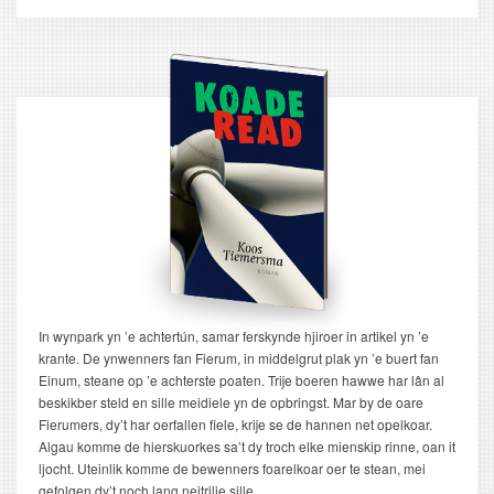
pagina
In wynpark yn ’e achtertún, samar ferskynde hjiroer in artikel yn ’e
krante. De ynwenners fan Fierum, in middelgrut plak yn ’e buert fan
Einum, steane op ’e achterste poaten. Trije boeren hawwe har lân al
beskikber steld en sille meidiele yn de opbringst. Mar by de oare
Fierumers, dy’t har oerfallen fiele, krije se de hannen net opelkoar.
Algau komme de hierskuorkes sa’t dy troch elke mienskip rinne, oan it
ljocht. Uteinlik komme de bewenners foarelkoar oer te stean, mei
gefolgen dy’t noch lang neitrilje sille.