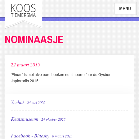
Overslaan
MENU
en
naar
de
inhoud
NOMINAASJE
gaan
22 maart 2015
'Einum' is mei alve oare boeken nominearre foar de Gysbert
Japicxpriis 2015!
Yeeha!
24 mei 2026
Keatsmuseum
24 oktober 2025
Facebook - Bluesky
6 maart 2025