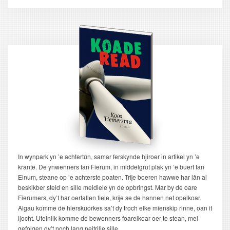
pagina
In wynpark yn ’e achtertún, samar ferskynde hjiroer in artikel yn ’e
krante. De ynwenners fan Fierum, in middelgrut plak yn ’e buert fan
Einum, steane op ’e achterste poaten. Trije boeren hawwe har lân al
beskikber steld en sille meidiele yn de opbringst. Mar by de oare
Fierumers, dy’t har oerfallen fiele, krije se de hannen net opelkoar.
Algau komme de hierskuorkes sa’t dy troch elke mienskip rinne, oan it
ljocht. Uteinlik komme de bewenners foarelkoar oer te stean, mei
gefolgen dy’t noch lang neitrilje sille.