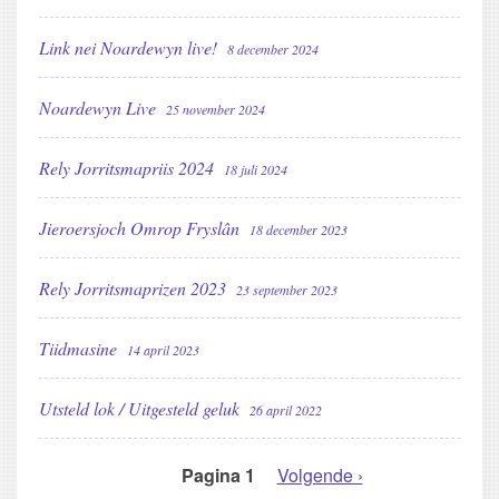
Link nei Noardewyn live!
8 december 2024
Noardewyn Live
25 november 2024
Rely Jorritsmapriis 2024
18 juli 2024
Jieroersjoch Omrop Fryslân
18 december 2023
Rely Jorritsmaprizen 2023
23 september 2023
Tiidmasine
14 april 2023
Utsteld lok / Uitgesteld geluk
26 april 2022
Pagina 1
Volgende
Volgende ›
PAGINERING