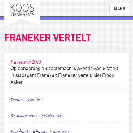
Overslaan
MENU
en
naar
de
inhoud
FRANEKER VERTELT
gaan
8 augustus 2013
Op donderdag 19 september, 's avonds van 8 tot 10
in stadspark Franeker: Franeker vertelt. Met Froon
Akker!
Yeeha!
24 mei 2026
Keatsmuseum
24 oktober 2025
Facebook - Bluesky
6 maart 2025