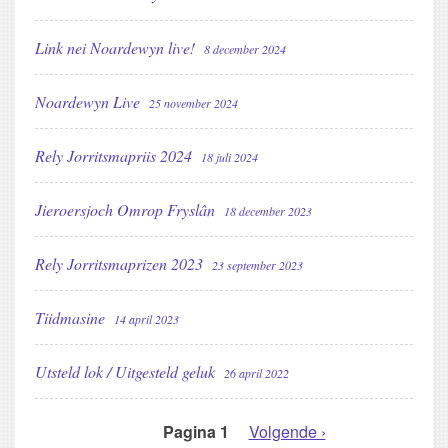
Link nei Noardewyn live!
8 december 2024
Noardewyn Live
25 november 2024
Rely Jorritsmapriis 2024
18 juli 2024
Jieroersjoch Omrop Fryslân
18 december 2023
Rely Jorritsmaprizen 2023
23 september 2023
Tiidmasine
14 april 2023
Utsteld lok / Uitgesteld geluk
26 april 2022
Pagina 1
Volgende
Volgende ›
PAGINERING