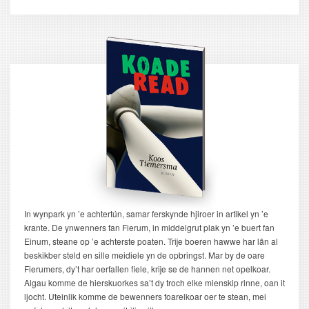
pagina
In wynpark yn ’e achtertún, samar ferskynde hjiroer in artikel yn ’e
krante. De ynwenners fan Fierum, in middelgrut plak yn ’e buert fan
Einum, steane op ’e achterste poaten. Trije boeren hawwe har lân al
beskikber steld en sille meidiele yn de opbringst. Mar by de oare
Fierumers, dy’t har oerfallen fiele, krije se de hannen net opelkoar.
Algau komme de hierskuorkes sa’t dy troch elke mienskip rinne, oan it
ljocht. Uteinlik komme de bewenners foarelkoar oer te stean, mei