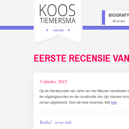
Overslaan
en
BIOGRAFY
naar
HOOFDN
Biografie
de
inhoud
ynfo/info
gaan
EERSTE RECENSIE VAN 
3 oktober 2012
Op de literatuursite van Jelle van der Meulen verscheen d
de uitgangspunten en de constructie van zijn nieuwe rom
roman afgeleverd. Voor de hele recensie, klik
hier
.
Yeeha!
24 mei 2026