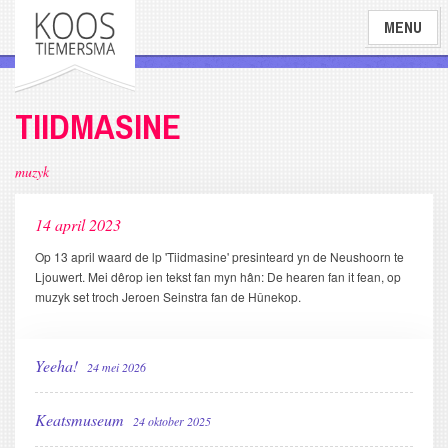
Overslaan
MENU
en
naar
de
inhoud
TIIDMASINE
gaan
muzyk
14 april 2023
Op 13 april waard de lp 'Tiidmasine' presinteard yn de Neushoorn te
Ljouwert. Mei dêrop ien tekst fan myn hân: De hearen fan it fean, op
muzyk set troch Jeroen Seinstra fan de Hûnekop.
Yeeha!
24 mei 2026
Keatsmuseum
24 oktober 2025