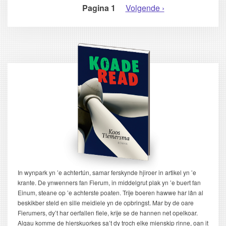
Pagina 1
Volgende
Volgende ›
PAGINERING
pagina
In wynpark yn ’e achtertún, samar ferskynde hjiroer in artikel yn ’e
krante. De ynwenners fan Fierum, in middelgrut plak yn ’e buert fan
Einum, steane op ’e achterste poaten. Trije boeren hawwe har lân al
beskikber steld en sille meidiele yn de opbringst. Mar by de oare
Fierumers, dy’t har oerfallen fiele, krije se de hannen net opelkoar.
Algau komme de hierskuorkes sa’t dy troch elke mienskip rinne, oan it