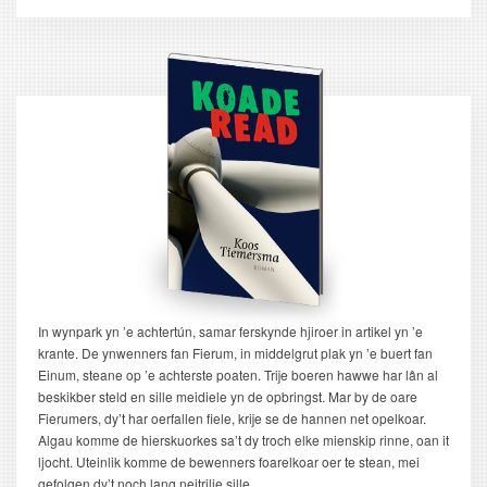
pagina
pagina
In wynpark yn ’e achtertún, samar ferskynde hjiroer in artikel yn ’e
krante. De ynwenners fan Fierum, in middelgrut plak yn ’e buert fan
Einum, steane op ’e achterste poaten. Trije boeren hawwe har lân al
beskikber steld en sille meidiele yn de opbringst. Mar by de oare
Fierumers, dy’t har oerfallen fiele, krije se de hannen net opelkoar.
Algau komme de hierskuorkes sa’t dy troch elke mienskip rinne, oan it
ljocht. Uteinlik komme de bewenners foarelkoar oer te stean, mei
gefolgen dy’t noch lang neitrilje sille.