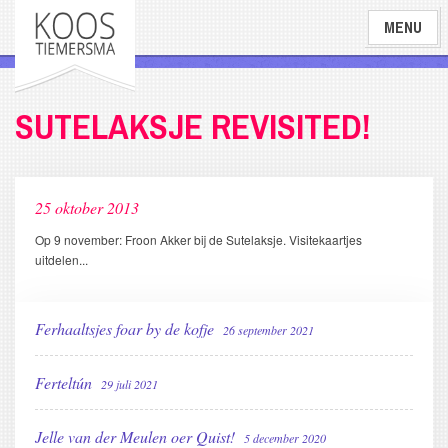
Overslaan
MENU
en
naar
de
inhoud
SUTELAKSJE REVISITED!
gaan
25 oktober 2013
Op 9 november: Froon Akker bij de Sutelaksje. Visitekaartjes
uitdelen...
Ferhaaltsjes foar by de kofje
26 september 2021
Ferteltún
29 juli 2021
Jelle van der Meulen oer Quist!
5 december 2020