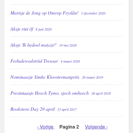
Martsje de Jong op Omrop Fryslân!
5 december 2020
Aksje rint ôf
6 juni 2020
Aksje 'Ik bedoel ma(a)r!'
19 mei 2020
Ferhalewedstriid Tresoar
4 maart 2020
Nominaasje Simke Kloostermanpriis
26 maart 2019
Presintaasje Heech Tymo, sjoch omheech
26 april 2018
Bookstore Day 29 april
25 april 2017
Vorige
‹ Vorige
Pagina 2
Volgende
Volgende ›
PAGINERING