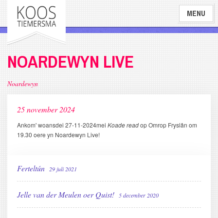
Overslaan
MENU
en
naar
de
inhoud
NOARDEWYN LIVE
gaan
Noardewyn
25 november 2024
Ankom' woansdei 27-11-2024mei
Koade read
op Omrop Fryslân om
19.30 oere yn Noardewyn Live!
Ferteltún
29 juli 2021
Jelle van der Meulen oer Quist!
5 december 2020