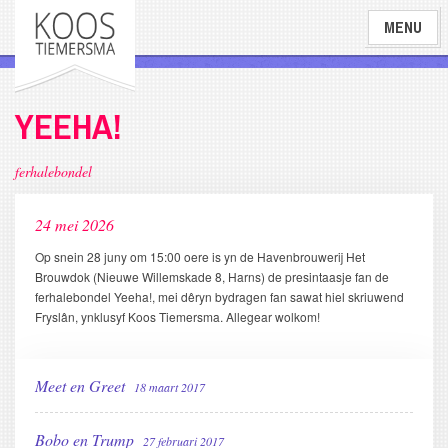
Overslaan
MENU
en
naar
de
inhoud
YEEHA!
gaan
ferhalebondel
24 mei 2026
Op snein 28 juny om 15:00 oere is yn de Havenbrouwerij Het
Brouwdok (Nieuwe Willemskade 8, Harns) de presintaasje fan de
ferhalebondel Yeeha!, mei dêryn bydragen fan sawat hiel skriuwend
Fryslân, ynklusyf Koos Tiemersma. Allegear wolkom!
Meet en Greet
18 maart 2017
Bobo en Trump
27 februari 2017