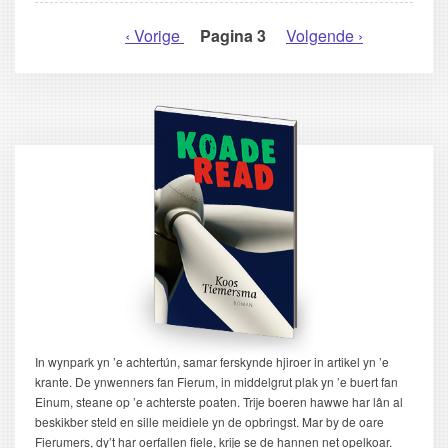
Vorige
‹ Vorige
Pagina 3
Volgende
Volgende ›
PAGINERING
pagina
pagina
In wynpark yn ’e achtertún, samar ferskynde hjiroer in artikel yn ’e
krante. De ynwenners fan Fierum, in middelgrut plak yn ’e buert fan
Einum, steane op ’e achterste poaten. Trije boeren hawwe har lân al
beskikber steld en sille meidiele yn de opbringst. Mar by de oare
Fierumers, dy’t har oerfallen fiele, krije se de hannen net opelkoar.