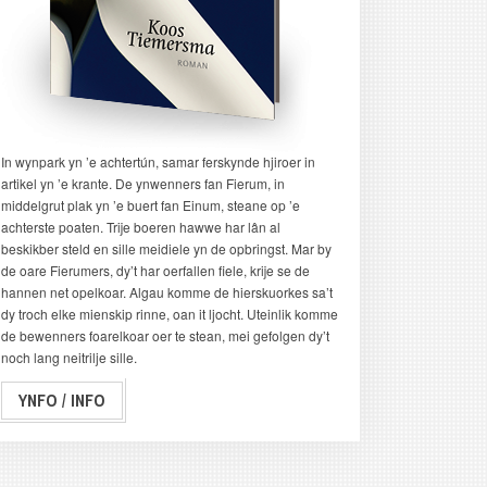
In wynpark yn ’e achtertún, samar ferskynde hjiroer in
artikel yn ’e krante. De ynwenners fan Fierum, in
middelgrut plak yn ’e buert fan Einum, steane op ’e
achterste poaten. Trije boeren hawwe har lân al
beskikber steld en sille meidiele yn de opbringst. Mar by
de oare Fierumers, dy’t har oerfallen fiele, krije se de
hannen net opelkoar. Algau komme de hierskuorkes sa’t
dy troch elke mienskip rinne, oan it ljocht. Uteinlik komme
de bewenners foarelkoar oer te stean, mei gefolgen dy’t
noch lang neitrilje sille.
YNFO / INFO