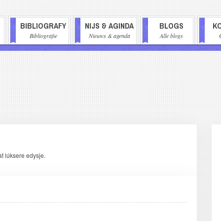
BIBLIOGRAFY
NIJS & AGINDA
BLOGS
K
AVIGATIE
Bibliografie
Nieuws & agenda
Alle blogs
at lúksere edysje.