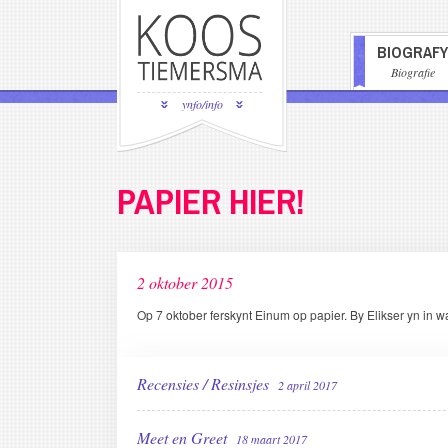
Overslaan
en
BIOGRAFY
naar
HOOFDN
Biografie
de
inhoud
ynfo/info
gaan
PAPIER HIER!
2 oktober 2015
Op 7 oktober ferskynt Einum op papier. By Elikser yn in w
Recensies / Resinsjes
2 april 2017
Meet en Greet
18 maart 2017