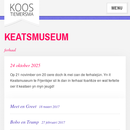
Overslaan
MENU
en
naar
de
inhoud
KEATSMUSEUM
gaan
ferhaal
24 oktober 2025
Op 21 novimber om 20 oere doch ik mei oan de ferhalejûn. Yn it
Keatsmuseum te Frjentsjer sil ik dan in ferhaal foarlêze en wat fertelle
oer it keatsen yn myn jeugd!
Meet en Greet
18 maart 2017
Bobo en Trump
27 februari 2017