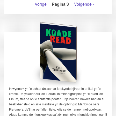
Vorige
‹ Vorige
Pagina 3
Volgende
Volgende ›
PAGINERING
pagina
pagina
In wynpark yn ’e achtertún, samar ferskynde hjiroer in artikel yn ’e
krante. De ynwenners fan Fierum, in middelgrut plak yn ’e buert fan
Einum, steane op ’e achterste poaten. Trije boeren hawwe har lân al
beskikber steld en sille meidiele yn de opbringst. Mar by de oare
Fierumers, dy’t har oerfallen fiele, krije se de hannen net opelkoar.
Algau komme de hierskuorkes sa’t dy troch elke mienskip rinne, oan it