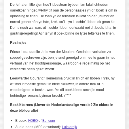
De ferhalen litte sjen hoe’t it bestean bytiden fan tafallichheden
oanelkoar hinget, wêrby’t it oan de personaazjes yn dit boek is om in
oplossing te finen. De toan yn de ferhalen is licht holden, humor en
earnst geane hân yn hân, krekt sa’t it yn it ‘echte’ libben ek gean kin.
Der is noch wat oars út it echte libben oerwaaid nei dit boek: it hat in
garânsjeregeling! Achter yn it boek binne de lytse letterkes te finen.
Resinsjes
Friese literatuursite Jelle van der Meulen: ‘Omdat de verhalen zo
soepel geschreven zijn, ben je snel geneigd om mee te gaan in het
verhaal van het hoofdpersonage, waardoor je regelmatig op het
verkeerde been gezet wordt.’
Leeuwarder Courant: ‘Tiemersma brûkt in linich en libben Frysk, hy
wit mei it measte gemak in idele skriuwer, in âldere frou of in
webdesigner te beskriuwen. Yn dit boek binne sechtjin moai
behindige romans byinoar brocht.’ (****
Beskikberens (Liever de Nederlandstalige versie? Zie elders in
deze bibliografie)
E-boek:
KOBO
of
Bol.com
Audio-boek (MP3 download):
Luisterrijk