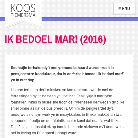
Overslaan
MENU
en
naar
de
inhoud
IK BEDOEL MAR! (2016)
gaan
Sechstjin ferhalen dy’t mei ynmoed beheard wurde troch in
pensjonearre kondukteur, dat is de ferhalebondel ‘Ik bedoel mar!’
yn in nutedop.
It binne ferhalen dêr’t minsken yn konfrontearre wurde mei de
ferrassingen dy’t it bestean yn ’t fet hat. Faak lykje it mar lytse
foarfallen, lykas in busreiske troch de Pyreneeën oer wegen dy’t like
smel binne as dat de bus breed is. Of nim de jongkeardel dy’t,
ûnderweis nei syn wurk yn in muzykkafee, in filmke makket fan twa
sjoppende froulju en der úteinlik achter komt dat neat is wat it liket.
Dat lêste giet absolút ek op foar in bekende skriuwer dy’t ûnderweis
nei in lêzing yn Bûtenpost kidnapt wurdt.