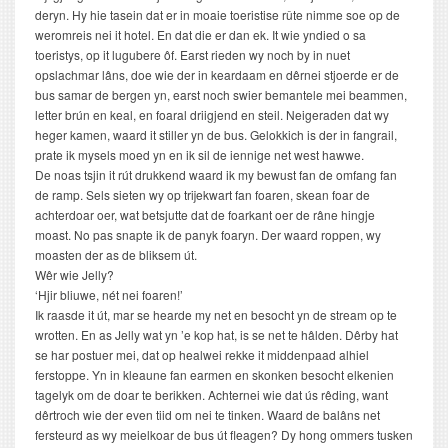
deryn. Hy hie tasein dat er in moaie toeristise rûte nimme soe op de
weromreis nei it hotel. En dat die er dan ek. It wie yndied o sa
toeristys, op it lugubere ôf. Earst rieden wy noch by in nuet
opslachmar lâns, doe wie der in keardaam en dêrnei stjoerde er de
bus samar de bergen yn, earst noch swier bemantele mei beammen,
letter brún en keal, en foaral driigjend en steil. Neigeraden dat wy
heger kamen, waard it stiller yn de bus. Gelokkich is der in fangrail,
prate ik mysels moed yn en ik sil de iennige net west hawwe.
De noas tsjin it rút drukkend waard ik my bewust fan de omfang fan
de ramp. Sels sieten wy op trijekwart fan foaren, skean foar de
achterdoar oer, wat betsjutte dat de foarkant oer de râne hingje
moast. No pas snapte ik de panyk foaryn. Der waard roppen, wy
moasten der as de bliksem út.
Wêr wie Jelly?
‘Hjir bliuwe, nét nei foaren!’
Ik raasde it út, mar se hearde my net en besocht yn de stream op te
wrotten. En as Jelly wat yn ’e kop hat, is se net te hâlden. Dêrby hat
se har postuer mei, dat op healwei rekke it middenpaad alhiel
ferstoppe. Yn in kleaune fan earmen en skonken besocht elkenien
tagelyk om de doar te berikken. Achternei wie dat ús rêding, want
dêrtroch wie der even tiid om nei te tinken. Waard de balâns net
fersteurd as wy meielkoar de bus út fleagen? Dy hong ommers tusken