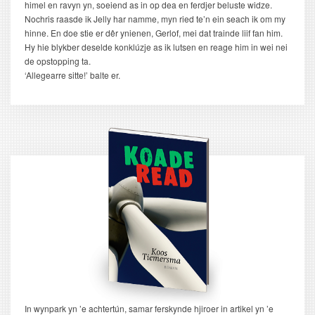
himel en ravyn yn, soeiend as in op dea en ferdjer beluste widze.
Nochris raasde ik Jelly har namme, myn ried te’n ein seach ik om my
hinne. En doe stie er dêr ynienen, Gerlof, mei dat trainde liif fan him.
Hy hie blykber deselde konklúzje as ik lutsen en reage him in wei nei
de opstopping ta.
‘Allegearre sitte!’ balte er.
In wynpark yn ’e achtertún, samar ferskynde hjiroer in artikel yn ’e