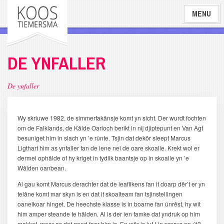
Overslaan
MENU
en
naar
de
inhoud
DE YNFALLER
gaan
De ynfaller
Wy skriuwe 1982, de simmerfakânsje komt yn sicht. Der wurdt fochten
om de Falklands, de Kâlde Oarloch berikt in nij djiptepunt en Van Agt
besuniget him in slach yn ’e rûnte. Tsjin dat dekôr sleept Marcus
Ligthart him as ynfaller fan de iene nei de oare skoalle. Krekt wol er
dermei ophâlde of hy kriget in tydlik baantsje op in skoalle yn ’e
Wâlden oanbean.
Al gau komt Marcus derachter dat de leaflikens fan it doarp dêr’t er yn
telâne komt mar skyn is en dat it skoalteam fan tsjinstellingen
oanelkoar hinget. De heechste klasse is in boarne fan ûnrêst, hy wit
him amper steande te hâlden. Al is der ien famke dat yndruk op him
makket, mear as dat goed foar him is. En wêr is juf Lin presys op út?