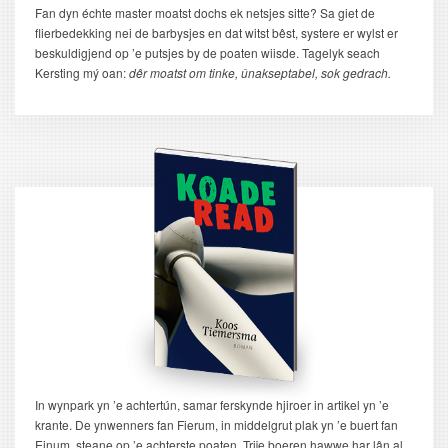
Fan dyn échte master moatst dochs ek netsjes sitte? Sa giet de
flierbedekking nei de barbysjes en dat witst bêst, systere er wylst er
beskuldigjend op ’e putsjes by de poaten wiisde. Tagelyk seach
Kersting mý oan:
dêr moatst om tinke, ûnakseptabel, sok gedrach.
In wynpark yn ’e achtertún, samar ferskynde hjiroer in artikel yn ’e
krante. De ynwenners fan Fierum, in middelgrut plak yn ’e buert fan
Einum, steane op ’e achterste poaten. Trije boeren hawwe har lân al