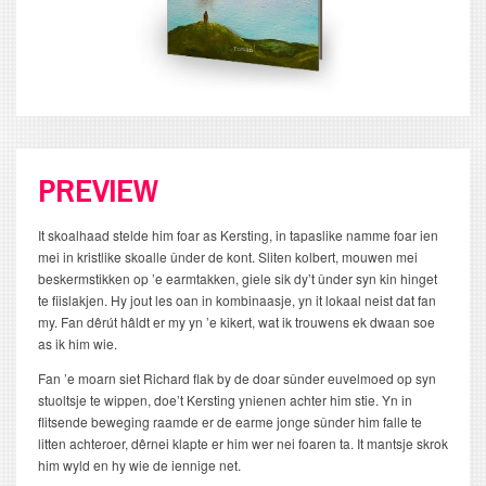
PREVIEW
It skoalhaad stelde him foar as Kersting, in tapaslike namme foar ien
mei in kristlike skoalle ûnder de kont. Sliten kolbert, mouwen mei
beskermstikken op ’e earmtakken, giele sik dy’t ûnder syn kin hinget
te fiislakjen. Hy jout les oan in kombinaasje, yn it lokaal neist dat fan
my. Fan dêrút hâldt er my yn ’e kikert, wat ik trouwens ek dwaan soe
as ik him wie.
Fan ’e moarn siet Richard flak by de doar sûnder euvelmoed op syn
stuoltsje te wippen, doe’t Kersting ynienen achter him stie. Yn in
flitsende beweging raamde er de earme jonge sûnder him falle te
litten achteroer, dêrnei klapte er him wer nei foaren ta. It mantsje skrok
him wyld en hy wie de iennige net.