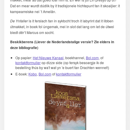
Dat en mear wurdt dúdlik by it tradisjonele hichtepunt fan it skoaljier: it
kampearreiske nei ’t Amelân.
De Ynfaller
is it ferslach fan in syktocht troch it labyrint dat it libben
útmakket, in boek fol ûngemak, mei in slot dat lang om let de útwei
biedt dêr’t Marcus om socht.
Beskikberens (Liever de Nederlandstalige versie? Zie elders in
deze bibliografie)
Op papier:
Het Nieuwe Kanaal
, boekhannel,
Bol.com
, of
kontaktformulier
op dizze side (op fersyk besoargje ik de
bestelling thús by wa't wat yn 'e buert fan Drachten wennet!)
E-boek:
Kobo
,
Bol.com
of
kontaktformulier