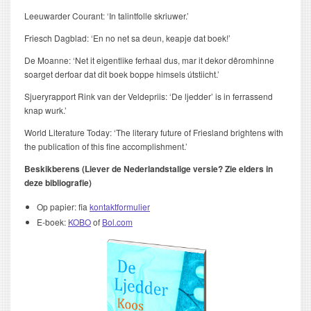
Leeuwarder Courant: ‘In talintfolle skriuwer.’
Friesch Dagblad: ‘En no net sa deun, keapje dat boek!’
De Moanne: ‘Net it eigentlike ferhaal dus, mar it dekor dêromhinne
soarget derfoar dat dit boek boppe himsels útstiicht.’
Sjueryrapport Rink van der Veldepriis: ‘De ljedder’ is in ferrassend
knap wurk.’
World Literature Today: ‘The literary future of Friesland brightens with
the publication of this fine accomplishment.’
Beskikberens (Liever de Nederlandstalige versie? Zie elders in
deze bibliografie)
Op papier: fia
kontaktformulier
E-boek:
KOBO
of
Bol.com