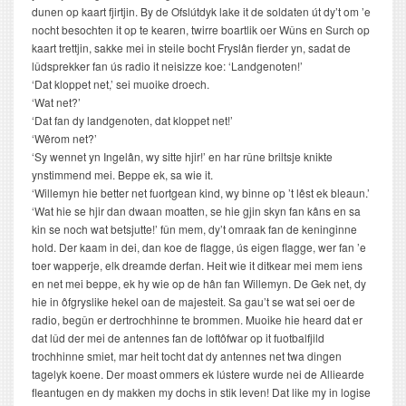
dunen op kaart fjirtjin. By de Ofslútdyk lake it de soldaten út dy’t om ’e
nocht besochten it op te kearen, twirre boartlik oer Wûns en Surch op
kaart trettjin, sakke mei in steile bocht Fryslân fierder yn, sadat de
lûdsprekker fan ús radio it neisizze koe: ‘Landgenoten!’
‘Dat kloppet net,’ sei muoike droech.
‘Wat net?’
‘Dat fan dy landgenoten, dat kloppet net!’
‘Wêrom net?’
‘Sy wennet yn Ingelân, wy sitte hjir!’ en har rûne briltsje knikte
ynstimmend mei. Beppe ek, sa wie it.
‘Willemyn hie better net fuortgean kind, wy binne op ’t lêst ek bleaun.’
‘Wat hie se hjir dan dwaan moatten, se hie gjin skyn fan kâns en sa
kin se noch wat betsjutte!’ fûn mem, dy’t omraak fan de keninginne
hold. Der kaam in dei, dan koe de flagge, ús eigen flagge, wer fan ’e
toer wapperje, elk dreamde derfan. Heit wie it ditkear mei mem iens
en net mei beppe, ek hy wie op de hân fan Willemyn. De Gek net, dy
hie in ôfgryslike hekel oan de majesteit. Sa gau’t se wat sei oer de
radio, begûn er dertrochhinne te brommen. Muoike hie heard dat er
dat lûd der mei de antennes fan de loftôfwar op it fuotbalfjild
trochhinne smiet, mar heit tocht dat dy antennes net twa dingen
tagelyk koene. Der moast ommers ek lústere wurde nei de Alliearde
fleantugen en dy makken my dochs in stik leven! Dat like my in logise