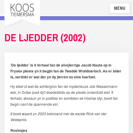
Overslaan
MENU
en
naar
de
inhoud
DE LJEDDER (2002)
gaan
‘De ljedder’ is it ferhaal fan de alvejierrige Jacob Nauta op in
Fryske pleats yn it begjin fan de Twadde Wrâldoarloch. As er âlder
is, oertinkt er wat der yn dy jierren no eins foarfoel.
Hy siket út wat de achtergrûn fan de mysterieuze Job Wassermann
wie, in Dútse joad dy't doedestiids op de pleats ûnderdûkt siet. It
ferhaal, skreaun yn in poëtise en somtiden ek hilarise styl, boeit fan
begin oant de spannende ein.
It boek waard yn 2003 bekroand mei de earste Rink van der
Veldepriis.
Resinsjes