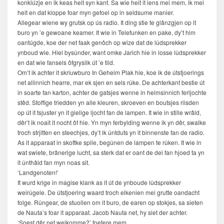
konklúzje en ik keas heit syn kant. Sa wie heit it iens mei mem, ik mei
heit en dat kloppe foar myn gefoel op in seldsume manier.
Allegear wiene wy grutsk op ús radio. It ding stie te glânzgjen op it
buro yn ’e gewoane keamer. It wie in Telefunken en pake, dy’t him
oantúgde, koe der net faak genôch op wize dat de lûdsprekker
ynboud wie. Hiel bysûnder, want omke Jarich hie in losse lûdsprekker
en dat wie fansels ôfgryslik út ’e tiid.
Om’t ik achter it skriuwburo In Geheim Plak hie, koe ik de útstjoerings
net allinnich hearre, mar ek sjen en sels rûke. De achterkant bestie út
in soarte fan karton, achter de gatsjes wenne in heimsinnich ferljochte
stêd. Stoffige triedden yn alle kleuren, skroeven en boutsjes riisden
op út it tsjuster yn it gielige ljocht fan de lampen. It wie in stille wrâld,
dêr’t ik noait it nocht ôf hie. Yn myn ferbylding wenne ik yn dêr, swalke
troch strjitten en steechjes, dy’t ik ûntduts yn it binnenste fan de radio.
As it apparaat in skoftke spile, begûnen de lampen te rûken. It wie in
wat swiete, brânerige lucht, sa sterk dat er oant de dei fan hjoed ta yn
it ûnthâld fan myn noas sit.
‘Landgenoten!’
It wurd krige in magise klank as it út de ynboude lûdsprekker
weirûgele. De útstjoering waard troch elkenien mei grutte oandacht
folge. Rûngear, de stuollen om it buro, de earen op stokjes, sa sieten
de Nauta’s foar it apparaat. Jacob Nauta net, hy siet der achter.
‘Soest dêr net weikomme?’ foetere mem.