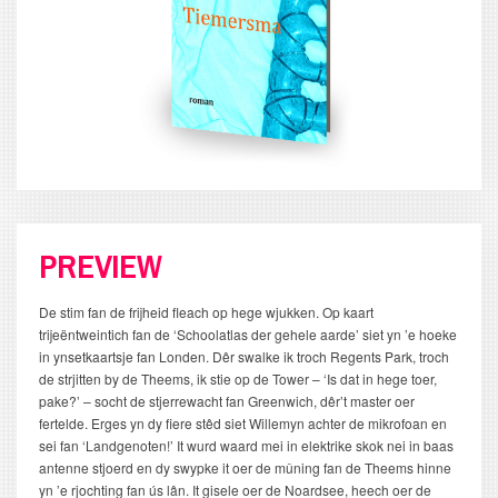
PREVIEW
De stim fan de frijheid fleach op hege wjukken. Op kaart
trijeëntweintich fan de ‘Schoolatlas der gehele aarde’ siet yn ’e hoeke
in ynsetkaartsje fan Londen. Dêr swalke ik troch Regents Park, troch
de strjitten by de Theems, ik stie op de Tower – ‘Is dat in hege toer,
pake?’ – socht de stjerrewacht fan Greenwich, dêr’t master oer
fertelde. Erges yn dy fiere stêd siet Willemyn achter de mikrofoan en
sei fan ‘Landgenoten!’ It wurd waard mei in elektrike skok nei in baas
antenne stjoerd en dy swypke it oer de mûning fan de Theems hinne
yn ’e rjochting fan ús lân. It gisele oer de Noardsee, heech oer de