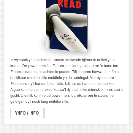
In wynpark yn ’e achtertún, samar ferskynde hjiroer in artikel yn ’e
krante. De ynwenners fan Fierum, in middelgrut plak yn ’e buert fan
Einum, steane op ’e achterste poaten. Trije boeren hawwe har lân al
beskikber steld en sille meidiele yn de opbringst. Mar by de oare
Fierumers, dy’t har oerfallen fiele, krije se de hannen net opelkoar.
Algau komme de hierskuorkes sa’t dy troch elke mienskip rinne, oan it
ljocht. Uteinlik komme de bewenners foarelkoar oer te stean, mei
gefolgen dy’t noch lang neitrilje sille.
YNFO / INFO