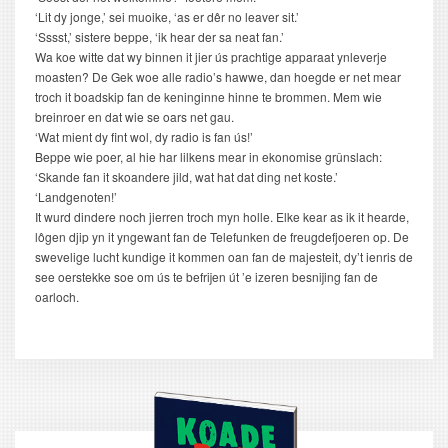
‘Lit dy jonge,’ sei muoike, ‘as er dêr no leaver sit.’
‘Sssst,’ sistere beppe, ‘ik hear der sa neat fan.’
Wa koe witte dat wy binnen it jier ús prachtige apparaat ynleverje
moasten? De Gek woe alle radio’s hawwe, dan hoegde er net mear
troch it boadskip fan de keninginne hinne te brommen. Mem wie
breinroer en dat wie se oars net gau.
‘Wat mient dy fint wol, dy radio is fan ús!’
Beppe wie poer, al hie har lilkens mear in ekonomise grûnslach:
‘Skande fan it skoandere jild, wat hat dat ding net koste.’
‘Landgenoten!’
It wurd dindere noch jierren troch myn holle. Elke kear as ik it hearde,
lôgen djip yn it yngewant fan de Telefunken de freugdefjoeren op. De
swevelige lucht kundige it kommen oan fan de majesteit, dy’t ienris de
see oerstekke soe om ús te befrijen út ’e izeren besnijing fan de
oarloch.