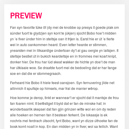
PREVIEW
Fan syn favorite tûke ôf (dy mei de knobbe op presys it goede plak om
sûnder fuort te glydzjen syn kont te jûkjen) sjocht Bobo hoe’t midden
yn ’e fiver ûnder him in steltsje oan it frijen is. Earst hie er út ’e fierte
wei in auto oankommen heard. Even letter hearde er stimmen,
ynearsten mei in lilkaardige ûndertoan dy’t al gau oergie yn laitsjen. It
steltsje bestiet út in bukich keardeltsje en in frommes mei koart knipt,
donker hier. De frou har lûd skeat wakker de hichte yn doe’t de man
har útklaaie woe. Se draafde fuort mei de bedoeling dat er har fange
soe en dat die er stommegraach.
Ferheard hie Bobo it hiele feest oansjoen. Syn fernuvering jilde net
allinnich it spultsje op himsels, mar fral de manier wêrop.
Hoe komme je derop, tinkt er wannear’t er sjocht dat it mantsje de frou
fan foaren nimt. It befêstiget it byld dat er fan de minske hat: in
wûnderbaarlik skepsel dat fan gjin grinzen witte wol en om dy reden
alle hoeken en hernen fan it bestean ferkent. De lokaasje is ek
nochris mei ferdrach útsocht, fynt Bobo, want yn dizze úthoeke fan de
bosk komt noait in kop. En dan midden yn in fiver, wol sa feilich. Want