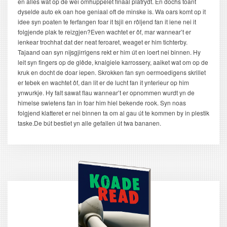
en alles wat op de wei omhuppelet finaal platrydt. En dochs toant
dyselde auto ek oan hoe geniaal oft de minske is. Wa oars komt op it
idee syn poaten te ferfangen foar it tsjil en rôljend fan it iene nei it
folgjende plak te reizgjen?Even wachtet er ôf, mar wannear’t er
ienkear trochhat dat der neat feroaret, weaget er him tichterby.
Tajaand oan syn nijsgjirrigens rekt er him út en loert nei binnen. Hy
leit syn fingers op de glêde, knalgiele karrossery, aaiket wat om op de
kruk en docht de doar iepen. Skrokken fan syn oermoedigens skrillet
er tebek en wachtet ôf, dan lit er de lucht fan it ynterieur op him
ynwurkje. Hy falt sawat flau wannear’t er opnommen wurdt yn de
himelse swietens fan in foar him hiel bekende rook. Syn noas
folgjend klatteret er nei binnen ta om al gau út te kommen by in plestik
taske.De bút bestiet yn alle gefallen út twa bananen.