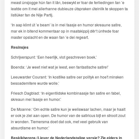
meast ûnsjogge hûn fan it lân, beswykt er foar de ferliedingen fan ’e
leafde om it mei allerhanne dubieuze útspraken úteinlik te skoppen ta
listlûker fan de Nije Partij.
‘In aap klimt út ’e beam’ is in mei faasje en humor skreaune satire,
mar ek in bitend kommentaar op in maatskippij dêr’t ûnfrede foar
master opslacht en de waan fan ’e dei regeart.
Resinsjes
Schrijverspunt: ‘Een heerlijk, vlot geschreven boek.’
Boenda: ‘Je weet niet wat je leest, een fantastische satire!’
Leeuwarder Courant: ‘In kostlike satire oer polityk en hoe't minsken
besoademitere wurde wolle.’
Friesch Dagblad: ‘In eigentiidske kombinaasje fan satire en fabel,
skreaun mei faasje en humor.’
De Moanne: ‘Om echte satire kun je weliswaar lachen, maar je haalt
er ook je ziel aan open. De humor van de satiricus bijt en strooit zout
in wonden. Tiemersma doet dat ook, met veel gebruik van
absurdisme en humor.'
Beskikberens (Liever de Nederlandstalige versie? Zie elders in