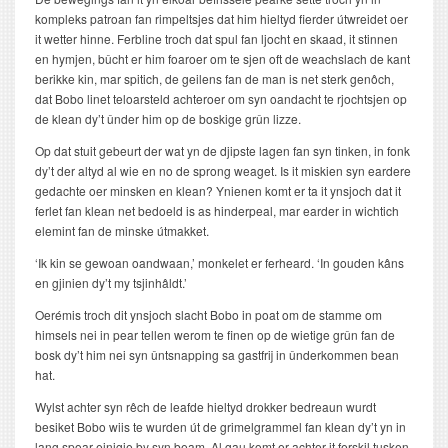
kompleks patroan fan rimpeltsjes dat him hieltyd fierder útwreidet oer
it wetter hinne. Ferbline troch dat spul fan ljocht en skaad, it stinnen
en hymjen, bûcht er him foaroer om te sjen oft de weachslach de kant
berikke kin, mar spitich, de geilens fan de man is net sterk genôch,
dat Bobo linet teloarsteld achteroer om syn oandacht te rjochtsjen op
de klean dy’t ûnder him op de boskige grûn lizze.
Op dat stuit gebeurt der wat yn de djipste lagen fan syn tinken, in fonk
dy’t der altyd al wie en no de sprong weaget. Is it miskien syn eardere
gedachte oer minsken en klean? Ynienen komt er ta it ynsjoch dat it
ferlet fan klean net bedoeld is as hinderpeal, mar earder in wichtich
elemint fan de minske útmakket.
‘Ik kin se gewoan oandwaan,’ monkelet er ferheard. ‘In gouden kâns
en gjinien dy’t my tsjinhâldt.’
Oerémis troch dit ynsjoch slacht Bobo in poat om de stamme om
himsels nei in pear tellen werom te finen op de wietige grûn fan de
bosk dy’t him nei syn ûntsnapping sa gastfrij in ûnderkommen bean
hat.
Wylst achter syn rêch de leafde hieltyd drokker bedreaun wurdt
besiket Bobo wiis te wurden út de grimelgrammel fan klean dy’t yn in
lang spoar einigje by syn beam. Al gau komt er achter it ferskil tusken