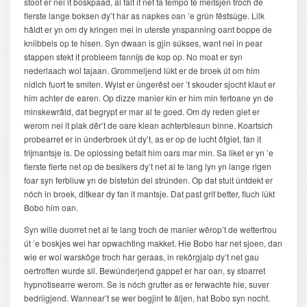
stoot er nei it boskpaad, al falt it net ta tempo te meitsjen troch de
fierste lange boksen dy’t har as napkes oan ’e grûn fêstsûge. Lilk
hâldt er yn om dy kringen mei in uterste ynspanning oant boppe de
kniibbels op te hisen. Syn dwaan is gjin súkses, want nei in pear
stappen stekt it probleem fannijs de kop op. No moat er syn
nederlaach wol tajaan. Grommeljend lûkt er de broek út om him
nidich fuort te smiten. Wylst er ûngerêst oer ’t skouder sjocht klaut er
him achter de earen. Op dizze manier kin er him min fertoane yn de
minskewrâld, dat begrypt er mar al te goed. Om dy reden giet er
werom nei it plak dêr’t de oare klean achterbleaun binne. Koartsich
probearret er in ûnderbroek út dy’t, as er op de lucht ôfgiet, fan it
frijmantsje is. De oplossing befalt him oars mar min. Sa liket er yn ’e
fierste fierte net op de besikers dy’t net al te lang lyn yn lange rigen
foar syn ferbliuw yn de bistetún del strúnden. Op dat stuit ûntdekt er
nóch in broek, ditkear dy fan it mantsje. Dat past grif better, fluch lûkt
Bobo him oan.
Syn wille duorret net al te lang troch de manier wêrop’t de wetterfrou
út ’e boskjes wei har opwachting makket. Hie Bobo har net sjoen, dan
wie er wol warskôge troch har geraas, in rekôrgjalp dy’t net gau
oertroffen wurde sil. Bewûnderjend gappet er har oan, sy stoarret
hypnotisearre werom. Se is nóch grutter as er ferwachte hie, suver
bedriigjend. Wannear’t se wer begjint te âljen, hat Bobo syn nocht.