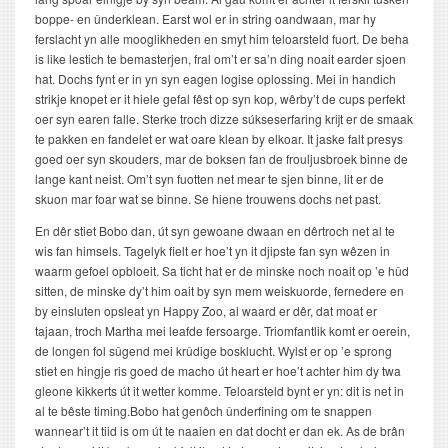
boppe- en ûnderklean. Earst wol er in string oandwaan, mar hy
ferslacht yn alle mooglikheden en smyt him teloarsteld fuort. De beha
is like lestich te bemasterjen, fral om’t er sa’n ding noait earder sjoen
hat. Dochs fynt er in yn syn eagen logise oplossing. Mei in handich
strikje knopet er it hiele gefal fêst op syn kop, wêrby’t de cups perfekt
oer syn earen falle. Sterke troch dizze súkseserfaring krijt er de smaak
te pakken en fandelet er wat oare klean by elkoar. It jaske falt presys
goed oer syn skouders, mar de boksen fan de frouljusbroek binne de
lange kant neist. Om’t syn fuotten net mear te sjen binne, lit er de
skuon mar foar wat se binne. Se hiene trouwens dochs net past.
En dêr stiet Bobo dan, út syn gewoane dwaan en dêrtroch net al te
wis fan himsels. Tagelyk fielt er hoe’t yn it djipste fan syn wêzen in
waarm gefoel opbloeit. Sa ticht hat er de minske noch noait op ’e hûd
sitten, de minske dy’t him oait by syn mem weiskuorde, fernedere en
by einsluten opsleat yn Happy Zoo, al waard er dêr, dat moat er
tajaan, troch Martha mei leafde fersoarge. Triomfantlik komt er oerein,
de longen fol sûgend mei krûdige bosklucht. Wylst er op ’e sprong
stiet en hingje ris goed de macho út heart er hoe’t achter him dy twa
gleone kikkerts út it wetter komme. Teloarsteld bynt er yn: dit is net in
al te bêste timing.Bobo hat genôch ûnderfining om te snappen
wannear’t it tiid is om út te naaien en dat docht er dan ek. As de brân