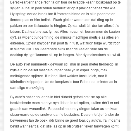
Beret keart er har de rêch ta om foar de twadde kear it boskpaad op te
sykjen.Al nei in pear tellen bedarret er op it plak dêr’t er earder wie.
Hy springt oer de broek fan it frommes hinne en is al in pear meter
fierderop as er him betinkt. Fluch giet er werom om dat ding op te
pakken en oer it skouder te hingjen. Op dat stuit falt der fan alles út ’e
bûsen. Dat heart net sa, fynt er. Alles moat mei, benammen de kaaien
dy’t, sa wit er út ûnderfining, de minske machtiger meitsje as alles en
elkenien. Optein knypt er syn poat ta in fûst, wat fuort folge wurdt troch
in skerpe klik. Fan klearebare skrik lit er de kaaien falle om de
deaklap dy’t grif komme sil, op te fangen. Mar dy mokerslach bliuwt út.
De auto stiet nammentlik gewoan stil, mar in pear meter fierderop, in
bytsje rûch delset met de bumper heal yn in espel jonge, mak
meibûgende spjirren. It taferiel liket wakker ûnskuldich, mar it
fûleindich knipperjen fan de lampkes is foar Bobo neat minder as in
earnstige warskôging.
By auto’s hat er no ienris in hiel dûbeld gefoel om’t se op alle
beskiedende mominten yn syn libben in rol spilen, stuiten dêr’t er net
graach oan weromtinkt. Boppedat hat er dy dingen faker as ien kear
observearre op de snelwei oan ’e boskrâne. Dea en ferdjer ûnder de
bewenners fan de bosk, dêr binne se goed foar, dy auto’s, fral moarns
betiid wannear’t al dat stiel as op in ôfsprutsen teken fanwegen komt