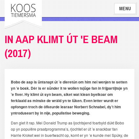
Overslaan
MENU
en
naar
de
inhoud
IN AAP KLIMT ÚT 'E BEAM
gaan
(2017)
Bobo de aap is ûntsnapt út ’e dieretún om him nei wenjen te setten
yn ’e bosk. Dêr is er sûnder it te wollen tsjûge fan in frijpartijtsje yn
’e fiver. Hy klimt út syn beam, siket wat klean byelkoar om
ferklaaid as minske de wrâld yn te lûken. Even letter wurdt er
opfongen troch de ôfkeurde learaar Norbert Schnabel, dy’t him
yntroduseart by in nije, populistise beweging.
Dan giet it rap. Mei Donald Trump as ljochtsjend foarbyld dûkt Bobo
op yn populêre praatprogramma’s, rjochtet er út ’e snackbar fan
Harrie Kroket wei in buertwacht op, komt er yn ’e kunde mei Spûky, de