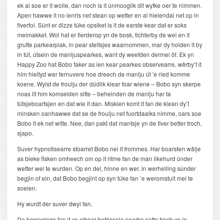
ek al soe er it wolle, dan noch is it ûnmooglik dit wyfke oer te nimmen.
Apen hawwe it no ienris net stean op wetter en al hielendal net op in
fiverfol. Sûnt er dizze tûke opsiket is it de earste kear dat er soks
meimakket. Wol hat er fierderop yn de bosk, tichterby de wei en it
grutte parkearplak, in pear steltsjes waarnommen, mar dy holden it by
in tút, útsein de manljuspearkes, want dy weefden dermei ôf. Ek yn
Happy Zoo hat Bobo faker as ien kear pearkes observearre, wêrby’t it
him hieltyd wer fernuvere hoe dreech de manlju út ’e ried komme
koene. Wylst de froulju der dúdlik klear foar wiene – Bobo syn skerpe
noas lit him komselden sitte – beheinden de manlju har ta
tútsjeboartsjen en dat wie it dan. Miskien komt it fan de klean dy’t
minsken oanhawwe dat se de froulju net fuortdaalks nimme, oars soe
Bobo it ek net witte. Nee, dan pakt dat mantsje yn de fiver better troch,
sjapo.
Suver hypnotisearre stoarret Bobo nei it frommes. Har boarsten wâlje
as bleke fisken omheech om op it ritme fan de man likehurd ûnder
wetter wei te wurden. Op en del, hinne en wer, in werhelling sûnder
begjin of ein, dat Bobo begjint op syn tûke fan ’e weromstuit mei te
soeien.
Hy wurdt der suver dwyl fan.
De bewegings fan it yn elkoar befrissele pearke sette troch yn in